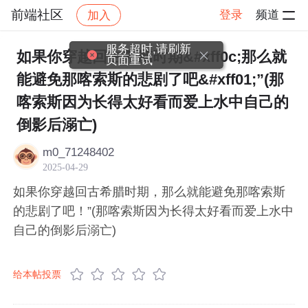
前端社区
登录
频道
加入
帖子详情
社区
前端社区
感慨
服务超时,请刷新
如果你穿越回古希腊时期&#xff0c;那么就
页面重试
能避免那喀索斯的悲剧了吧&#xff01;”(那
喀索斯因为长得太好看而爱上水中自己的
倒影后溺亡)
m0_71248402
2025-04-29
如果你穿越回古希腊时期，那么就能避免那喀索斯
的悲剧了吧！”(那喀索斯因为长得太好看而爱上水中
自己的倒影后溺亡)
给本帖投票