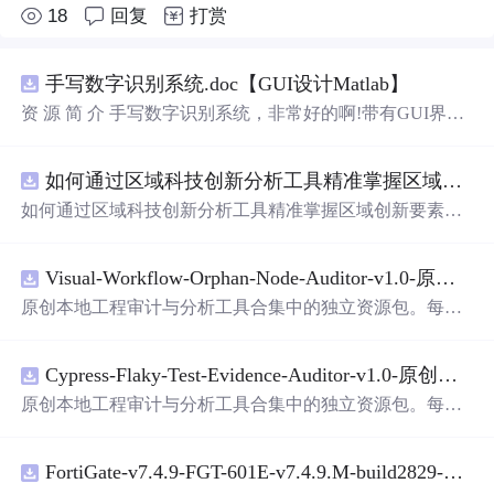
18
回复
打赏
手写数字识别系统.doc【GUI设计Matlab】
资 源 简 介 手写数字识别系统，非常好的啊!带有GUI界
面，使用方便! 详 情 说 明 用这个手写数字识别系统，你可
以轻松地识别手写数字。这个系统不仅功能强大，而且还
如何通过区域科技创新分析工具精准掌握区域创新要素分布与产业链融合现状？.docx
带有直观的图形用户界面（GUI），非常容易使用。你只
需要将手写数字输入系统，它将立即给出准确的识别结
如何通过区域科技创新分析工具精准掌握区域创新要素分
果。这个系统可以在各种场景中使用，无论是学校、工作
布与产业链融合现状？
还是日常生活，都能为你提供快速和准确的识别服务。它
是一个非常方便和实用的工具，你一定会喜欢它的！
Visual-Workflow-Orphan-Node-Auditor-v1.0-原创源码与文档.zip
原创本地工程审计与分析工具合集中的独立资源包。每个
ZIP包含完整源码、3项自动化测试、可复现合成示例、离
线HTML、JSON与SVG报告、1080×720真实运行效果图、
Cypress-Flaky-Test-Evidence-Auditor-v1.0-原创源码与文档.zip
README、运行说明、功能清单、MIT License及原创与授
权声明。解压后进入project目录，执行npm test验证算法，
原创本地工程审计与分析工具合集中的独立资源包。每个
执行npm run report生成报告，也可通过本地静态服务器打
ZIP包含完整源码、3项自动化测试、可复现合成示例、离
开网页。运行时零第三方依赖，不包含热点产品或开源项
线HTML、JSON与SVG报告、1080×720真实运行效果图、
目源码、Logo、官方截图、论文、生产日志或其他受限素
FortiGate-v7.4.9-FGT-601E-v7.4.9.M-build2829-FORTINET.out
README、运行说明、功能清单、MIT License及原创与授
材。适合前端开发、AI应用工程、测试审计和课程实践。