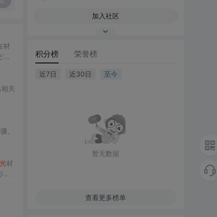
复
加入社区
在材
积分榜
荣誉榜
’现
近7日
近30日
至今
出相关
步骤。
暂无数据
光
材
影响
查看更多榜单