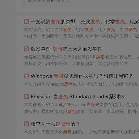
请发表友善的回复…
一文说清
发光
的类型：光致
发光
、化学
发光
、电
本文系统介绍了光致
发光
、电致
发光
、化学
发光
、力致
发光
料科学、生物医学、显示技术和考古测年等领域的应用，涵盖
象背后的物理本质。
触发事件_
黑暗
的三天之触发事件
作者虽犹豫但仍分享关于‘触发事件’和‘
黑暗
的三天’的信息。认
准备建议，如准备蜡烛、水和食物等，并提及相关经文。
Windows
黑暗
模式是什么意思？如何开启它？
本文介绍了Windows
黑暗
模式的特点和优势，包括延长电池寿
Emission 自
发光
Standard Shader系列13
本文详细介绍了Unity
中
Emission自
发光
参数的使用，包括颜
质常用于模拟物体内部
发光
效果，如屏幕、刹车灯等。此外
其他游戏对象的照明效果。
夜空为什么是
黑暗
的？
本文探讨了夜空为何
黑暗
的问题，介绍了奥伯斯悖论及其多