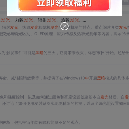
发表回
致
发光
、力致
发光
、辐射
发光
、热致
发光
......
、辐射
发光
、热致
发光
和阴极
发光
的激发机制与特点。重点阐述各类
发光
荧光与磷光区别、OLED原理、应力传感及热释光测年等内容，揭示‘冷光
为‘触发事件’可能是
黑暗
的三天，它将带来毁灭，标志‘末日’开始。还给
命、减轻眼睛疲劳等，并提供了在Windows10
中
开启
黑暗
模式的具体
色和强度控制，以及如何通过颜色和亮度设置创建基本自
发光
材质。自
发
，还讨论了如何使用发射贴图实现更精细的控制，以及全局光照设置如何
种解释，包括宇宙年龄有限和能量不足的观点。