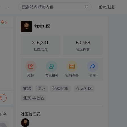
...
录
登录/注册
文章
前端社区
316,331
60,458
社区成员
社区内容
发帖
与我相关
我的任务
分享
前端
学习
经验分享
个人社区
复
北京·丰台区
社区管理员
正序