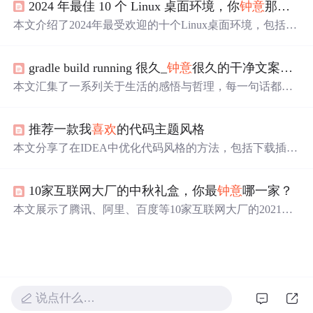
2024 年最佳 10 个 Linux 桌面环境，你
钟意
那个？
本文介绍了2024年最受欢迎的十个Linux桌面环境，包括G
NOME3、KDEPlasma、Cinnamon等，涵盖了从简约到高度
定制化的各种选项。
gradle build running 很久_
钟意
很久的干净文案语录
本文汇集了一系列关于生活的感悟与哲理，每一句话都是
对日常琐碎的深刻反思，旨在引导读者更好地理解生活的
真谛，学会如何面对情绪的波动，如何处理人际关系，以
推荐一款我
喜欢
的代码主题风格
及如何寻找生活中的小确幸。
本文分享了在IDEA中优化代码风格的方法，包括下载插
件、导入专业代码风格(.jar包或.xml)及具体设置技巧，以
实现更舒适的代码阅读体验。
10家互联网大厂的中秋礼盒，你最
钟意
哪一家？
本文展示了腾讯、阿里、百度等10家互联网大厂的2021年
中秋礼盒，从创意到实用性各具特色。快来围观这些大厂
如何在传统节日里展现企业文化。
说点什么…