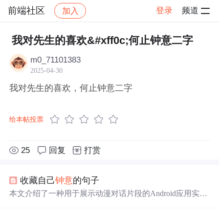
前端社区
登录
频道
加入
帖子详情
社区
前端社区
感慨
我对先生的喜欢&#xff0c;何止钟意二字
m0_71101383
2025-04-30
我对先生的喜欢，何止钟意二字
给本帖投票
25
回复
打赏
收藏自己
钟意
的句子
本文介绍了一种用于展示动漫对话片段的Android应用实
现，包括对话文本的换行处理、角色名显示、以及对话头
像和声音播放的交互功能。