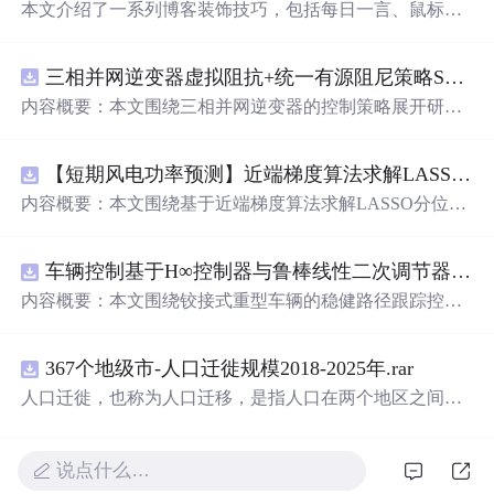
本文介绍了一系列博客装饰技巧，包括每日一言、鼠标点
击特效、改变博客图标等，旨在提升博客的个性化和互动
体验。
三相并网逆变器虚拟阻抗+统一有源阻尼策略SVPWM+SPWM调制仿真
内容概要：本文围绕三相并网逆变器的控制策略展开研
究，重点探讨了虚拟阻抗与统一有源阻尼相结合的控制方
法，并实现了SVPWM（空间矢量脉宽调制）与SPWM
【短期风电功率预测】近端梯度算法求解LASSO分位数回归-短期风电功率预测研究（Matlab代码实现）
（正弦脉宽调制）两种调制方式在Simulink平台下的仿真建
模。通过引入虚拟阻抗改善系统输出阻抗特性，结合统一
内容概要：本文围绕基于近端梯度算法求解LASSO分位数
有源阻尼技术有效抑制LC或LCL滤波器引起的谐振问题，
回归的短期风电功率预测方法展开研究，旨在提升预测模
从而提升逆变器在弱电网条件下的并网稳定性与电能质
型在复杂环境下的精度与鲁棒性。文章系统构建了LASSO
量。研究涵盖了控制策略的设计、调制算法的实现、动态
车辆控制基于H∞控制器与鲁棒线性二次调节器RLQR的铰接式重型车辆的稳健路径跟踪控制研究（Matlab代码实现）
分位数回归模型，深入剖析其数学原理，并引入近端梯度
响应分析及谐波抑制效果评估，同时拓展涉及正负序分
算法进行高效优化求解，有效应对高维稀疏数据与异常值
内容概要：本文围绕铰接式重型车辆的稳健路径跟踪控制
离、中点电位平衡、DPWMA调制等关键技术，构建了完
干扰等问题。通过Matlab平台完成了完整的算法实现与仿
问题，提出并实现了基于H∞控制器与鲁棒线性二次调节器
整的高性能并网逆变器控制系统仿真体系。;
适合
人群：适
真实验，利用实际风电数据验证了该方法在不同分位点下
（RLQR）的控制策略。通过建立车辆动力学模型，针对
用于从事电力电子、新能源发电、智能电网及相关领域的
的预测性能，结果表明其相较于传统方法具有更强的稳定
367个地级市-人口迁徙规模2018-2025年.rar
系统中存在的外部干扰与参数不确定性，设计H∞控制器以
研究生、科研人员和工程技术人员，特别是具备三相并网
性和准确性。此外，文档还整合了电力系统、机器学习、
增强系统的抗干扰能力，并结合RLQR优化控制性能，在
人口迁徙，也称为人口迁移，是指人口在两个地区之间的
逆变器控制理论基础并熟悉MATLAB/Simulink仿真环境的
路径规划等多个领域的相关科研方向与技术应用案例，突
保证稳定性的同时提升路径跟踪精度。研究利用Matlab进
空间移动，这种移动通常涉及人口居住地由迁出地到迁入
专业人士；; 使用场景及目标：①用于高校与科研机构开展
出该方法在新能源预测与智能优化中的广泛适用性与实践
行仿真验证，对比不同工况下的控制效果，展示了所提方
地的永久性或长期性的改变。 随着经济的不断发展、
城市
并网逆变器稳定性与控制策略的深入研究；②支撑学位论
价值。;
适合
人群：具备扎实的数学基础（如凸优化、统计
法在复杂行驶环境下的优越性与鲁棒性。;
适合
人群：具备
化进程的加速以及人们生活方式的转变，人口流动的趋势
说点什么…
文撰写、学术期刊投稿或科研项目申报中的仿真验证工
学习）与Matlab编程能力，从事新能源发电预测、电力系
自动控制理论基础、车辆工程或自动化相关背景，熟悉Mat
愈发明显。通过深入研究和分析人口迁徙的年度、月度数