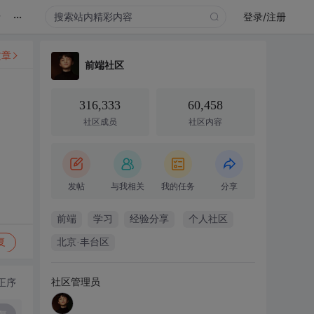
...
录
登录/注册
文章
前端社区
316,333
60,458
社区成员
社区内容
发帖
与我相关
我的任务
分享
前端
学习
经验分享
个人社区
复
北京·丰台区
社区管理员
正序