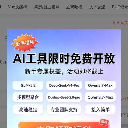
N
Vue技能树
简历/就业指导
立码吐槽
技术交流
BUG记
用AI写
。 我喜欢黄蓉，也喜欢百灵鸟。
欢百灵鸟。
转发到动态
举报
写回
切换为时间