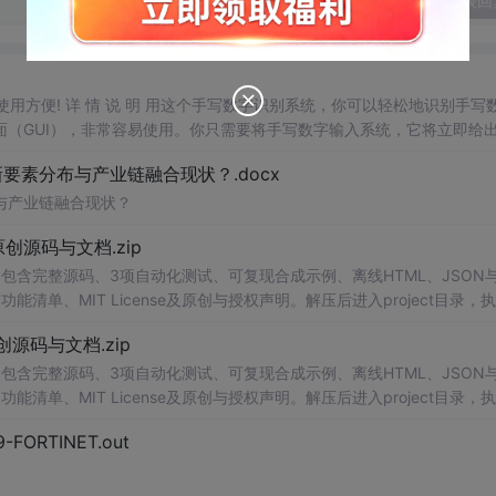
发表回
，使用方便! 详 情 说 明 用这个手写数字识别系统，你可以轻松地识别手写
（GUI），非常容易使用。你只需要将手写数字输入系统，它将立即给
、工作还是日常生活，都能为你提供快速和准确的识别服务。它是一个非
素分布与产业链融合现状？.docx
与产业链融合现状？
.0-原创源码与文档.zip
包含完整源码、3项自动化测试、可复现合成示例、离线HTML、JSON与
能清单、MIT License及原创与授权声明。解压后进入project目录，执
告，也可通过本地静态服务器打开网页。运行时零第三方依赖，不包含热点产品或开源
.0-原创源码与文档.zip
。适合前端开发、AI应用工程、测试审计和课程实践。
包含完整源码、3项自动化测试、可复现合成示例、离线HTML、JSON与
能清单、MIT License及原创与授权声明。解压后进入project目录，执
告，也可通过本地静态服务器打开网页。运行时零第三方依赖，不包含热点产品或开源
29-FORTINET.out
。适合前端开发、AI应用工程、测试审计和课程实践。