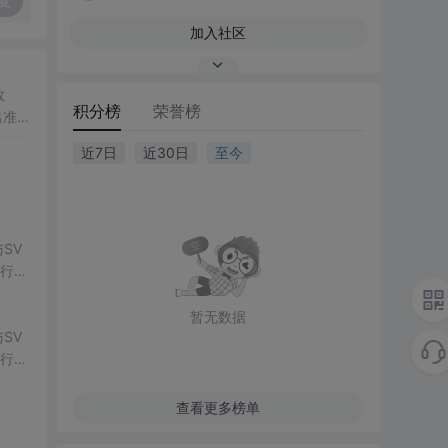
复
加入社区
数
积分榜
荣誉榜
出准确
常方
近7日
近30日
至今
SV
行np
项目
暂无数据
SV
行np
项目
查看更多榜单