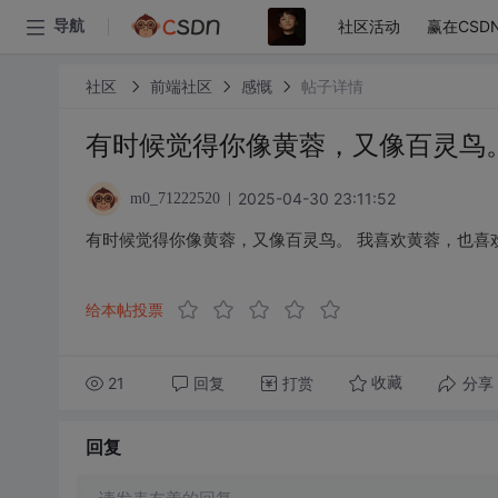
社区活动
赢在CSD
导航
社区
前端社区
感慨
帖子详情
有时候觉得你像黄蓉，又像百灵鸟
2025-04-30 23:11:52
m0_71222520
有时候觉得你像黄蓉，又像百灵鸟。 我喜欢黄蓉，也喜
给本帖投票
21
回复
打赏
分享
收藏
回复