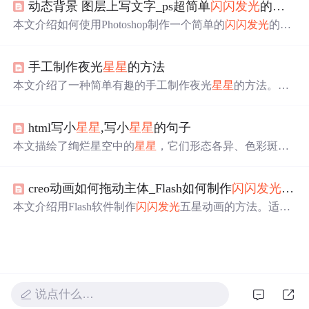
动态背景 图层上写文字_ps超简单
闪闪发光
的文字动画
本文介绍如何使用Photoshop制作一个简单的
闪闪发光
的文
字GIF动画。通过添加杂色滤镜和
星星
画笔效果，使文字
呈现出波光粼粼般的闪光效果。最后通过时间轴编辑器完
手工制作夜光
星星
的方法
成动画的制作。
本文介绍了一种简单有趣的手工制作夜光
星星
的方法。通
过使用包装纸、夜光粉和胶水等材料，可以轻松地制作出
能在黑暗中发光的小
星星
装饰品。文章详细介绍了所需的
html写小
星星
,写小
星星
的句子
材料、制作步骤和注意事项。
本文描绘了绚烂星空中的
星星
，它们形态各异、色彩斑
斓，既有宁静安详的星辰，也有划破夜空的流星。通过生
动的比喻和拟人手法，展现了夜空中
星星
的美丽景象。
creo动画如何拖动主体_Flash如何制作
闪闪发光
的五
本文介绍用Flash软件制作
闪闪发光
五星动画的方法。适用
Animate CC或其他版本Flash，以Flash CS6为例，详细阐述
从新建文档、绘制五角星、设置渐变椭圆、转换元件到创
建补间动画等一系列步骤，还表示可解答相关操作及代码
问题。
说点什么…