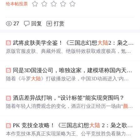
给本帖投票
27
回复
打赏
武将皮肤美学全鉴！《三国志幻想
大陆
2：枭之歌1折版》高
原版官服皮肤、典藏外观、绝版特效获取难度极高，氪金
成本昂贵，普通玩家难以集齐。
同是3D国漫公司，唯独这家，建模堪称国内天花板？
随着《斗罗
大陆
》打破播放记录，中国3D动画进入‘内
卷’期。玄机科技凭借《斗罗
大陆
》等作品，以其出色的建
模水平和对角色美的独特探索成为行业
标杆
。原力动画以
酒店差异战打响，“设计标签”能实现突围吗？
写实风格紧随其后，而幻维动画则因《斗破苍穹》表现一
般位列第三。,
随着年轻人消费观念的变化，酒店行业正经历一场由“
颜值
”引领的转型升级。面对同质化竞争，酒店开始注重产品设
计，打造高
颜值
的酒店空间以吸引年轻消费者。尚美生活
PK 竞技全攻略！《三国志幻想
大陆
2：枭之歌 1 折版》天梯冲分 + 越级翻盘
集团等品牌通过与大英博物馆、腾讯游戏等合作，推出个
性化、特色化的酒店产品，提升用户体验，以此构建品牌
本作竞技体系真正实现策略为王、公平竞技胜负看脑力、
差异化竞争力。此外，强化供应链能力也是支撑产品与设