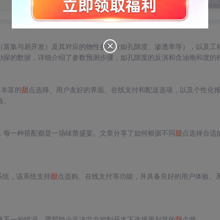
发表回
（富集与易开发）及其对应的物性参数（如孔隙度、渗透率等），以及工
勘探的数据，详细介绍了参数预测步骤，如孔隙度的反演和含油饱和度的
以指导油气田开发决策。
、丰富的
甜
点选择、用户友好的界面、在线支付和配送选项，以及个性化
验。
，每一种搭配都是一场味蕾盛宴。文章分享了如何根据不同
甜
点选择合适
系统，该系统支持
甜
点选购、在线支付等功能，并具备良好的用户体验。
格不一的情况，需帮助小蓝决定在控制开支下选择更划算的
甜
点师。,