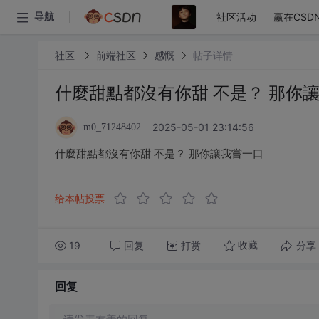
社区活动
赢在CSD
导航
社区
前端社区
感慨
帖子详情
什麼甜點都沒有你甜 不是？ 那你
2025-05-01 23:14:56
m0_71248402
什麼甜點都沒有你甜 不是？ 那你讓我嘗一口
给本帖投票
19
回复
打赏
分享
收藏
回复