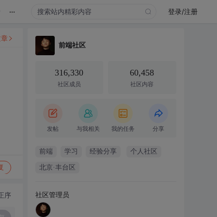
...
录
登录/注册
文章
前端社区
316,330
60,458
社区成员
社区内容
发帖
与我相关
我的任务
分享
前端
学习
经验分享
个人社区
复
北京·丰台区
社区管理员
正序