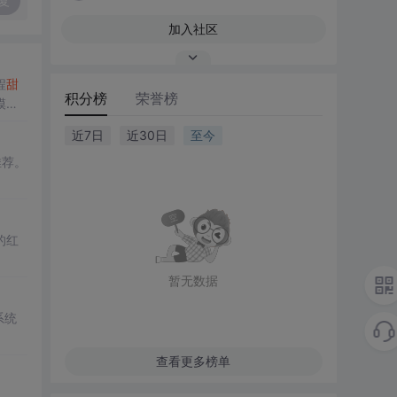
复
加入社区
程
甜
积分榜
荣誉榜
模型
近7日
近30日
至今
推荐。
的红
暂无数据
系统
查看更多榜单