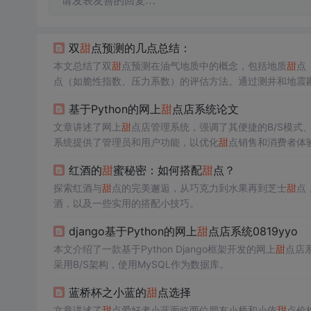
请发表友善的回复…
双
甜
点预测的几点总结：
本文总结了双
甜
点预测在油气地质中的概念，包括地质
甜
点
点（如脆性指数、压力系数）的评估方法。通过测井和地震
预测。最后，文章阐述了如何综合各项参数划分
甜
点区域，
基于Python的网上
甜
点店系统论文
文章讲述了网上
甜
点店管理系统，强调了其便捷的B/S模式
系统提供了管理员和用户功能，以优化
甜
点销售和消费者体
红酒的
甜
蜜秘密：如何搭配
甜
点？
探索红酒与
甜
点的完美邂逅，从巧克力到水果再到芝士
甜
点
酒，以及一些实用的搭配小技巧。
django基于Python的网上
甜
点店系统0819yyo
本文介绍了一款基于Python Django框架开发的网上
甜
点店
采用B/S架构，使用MySQL作为数据库。
蓝桥杯之小蓝的
甜
点选择
文章讲述了
甜
点爱好者小蓝面临两位朋友小桥和小依
甜
点价