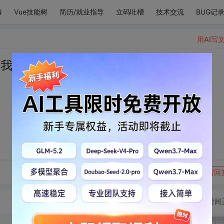
N
Vue技能树
简历/就业指导
立码吐槽
技术交流
BUG记
用AI写
讓我嘗一口
转发到动态
举报
写回
切换为时间