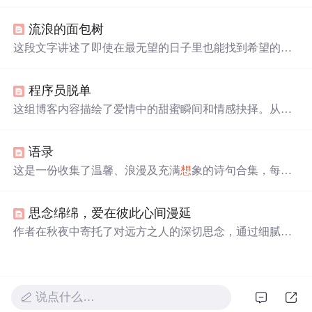
的美丽场景，利用turtle库创建出视觉效果。代码简洁易
懂，适合初学者。同时，文章还分享了与星空、月亮相关
流浪的面包树
的诗意句子，增添艺术气息。
这段文字讲述了即使在最无望的日子里也能找到希望的故
事。作者提到，人们可以经历艰难时期，但最终能够摆脱
困境，重新找回生活的光彩。然而，在某些特殊时刻，回
程序员脱单
忆会让人感到孤独和迷茫。
这组博客内容描绘了爱情中的甜蜜瞬间和情感抉择。从取
消远行计划到日常对话的重要性，再到内心深处的愿望，
每一句话都充满了对爱人的深情告白。作者表达了遇见心
语录
仪之人后，宏大理
想
变为平凡生活的渴望，以及对未来的
坚定。这些温馨的表达展现了情感世界中细腻的心境变
这是一份收集了温馨、浪漫及充满
想
象的诗句合集，每一
化。
句都充满了对美好生活的向往和对爱情的细腻描绘，从月
光下的轻声细语到星空下的深情凝视，每一句话都如同一
思念绵绵，爱在彼此心间漫延
首小诗，让人沉醉。
作者在秋夜中寄托了对远方之人的深切思念，通过细腻的
文字描绘了一幅幅思念的画面，表达了即使距离遥远，心
中的情感依旧绵绵不绝。
说点什么…