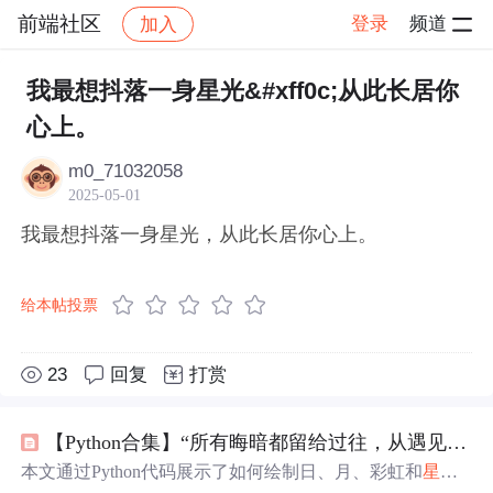
前端社区
登录
频道
加入
帖子详情
社区
前端社区
感慨
我最想抖落一身星光&#xff0c;从此长居你
心上。
m0_71032058
2025-05-01
我最想抖落一身星光，从此长居你心上。
给本帖投票
23
回复
打赏
【Python合集】“所有晦暗都留给过往，从遇见你开始，凛冬散尽，星河长明”（附四款源码）
本文通过Python代码展示了如何绘制日、月、彩虹和
星光