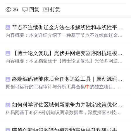
26
回复
打赏
节点不连续伽辽金方法在求解线性和非线性平流方程
内容概要：本文详细介绍了一种基于节点不连续伽辽金方
法（Discontinuous Galerkin Method）在求解线性和非线性
平流方程
中
的一维数值实现方案，并提供了完整的MATLA
【博士论文复现】光伏并网逆变器序阻抗建模、扫频辨识与弱电网交互稳定性分析【阻抗建模、验证扫频法】（Matlab代码、Simulink仿真实现）
B代码实现。该方法在处理偏微分方程特别是具有间断解
或高梯度特征的问题时展现出优异的稳定性和精度。文
中
内容概要：本文档聚焦于【博士论文复现】光伏并网逆变
系统阐述了算法的核心原理、空间离散化策略、时间推进
器序阻抗建模、扫频辨识与弱电网交互稳定性分析，提供
机制以及边界条件的处理方式，通过具体编程实例展示如
了完整的Matlab代码与Simulink仿真实现方案。内容涵盖基
何在MATLAB环境
中
实现该数值方法，并辅以典型算例验
终端编码智能体后台任务追踪工具｜原创源码+测试+离线报告
于谐波线性化的并网VSG逆变器正负序阻抗建模、锁相环
证其有效性和可靠性。此外，文章还强调科研工作
中
“借
与电流环的小信号建模、扫频法辨识系统阻抗、奈奎斯特
原创可运行的工程审计与分析工具合集
中
的独立项目。每
力”与创新思维的重要性，鼓励研究者在夯实理论基础的同
稳定性判据的应用，以及在弱电网条件下逆变器与电网交
个压缩包包含完整 Node.js、HTML、CSS、JavaScript 源
时勇于探索新思路。; 适合人群：具备偏微分方程数值解法
互稳定性的仿真验证全过程。通过理论推导与仿真实践相
码，内置合成示例、3 项自动化验收、离线 HTML/JSON/S
基础知识、熟悉MATLAB编程，从事计算数学、流体力
结合，帮助读者掌握新能源并网系统稳定性分析的核心技
如何科学评估区域创新竞争力并制定政策优化策略？.docx
VG 报告、1080×720 运行效果图、README、运行说明、
学、物理建模及相关领域的研究生、科研人员及工程技术
术与工程实现方法。; 适合人群：具备电力电子、自动控制
MIT License 与原创授权声明。零第三方运行依赖，不包含
科易网基于40亿+科创知识图谱数据库，深度探索AI技术
开发者。; 使用场景及目标：① 学习并掌握节点不连续伽
理论基础，熟悉Matlab/Simulink环境，从事新能源发电、并
榜单产品源码、官方素材、论文、账号数据或未授权内
在技术转移、成果转化、技术经纪、知识产权、产业创
辽金方法的基本理论与实现流程；② 利用所提供的MATL
网控制或电力系统稳定性研究的研究生、科研人员及工程
容。适合 AI 工程、前端、运维和质量团队用于本地预检、
新、科技招商等垂直领域的多样化应用场景，研究科技创
AB代码开展线性和非线性平流方程的数值模拟实验；③
师。; 使用场景及目标：① 复现博士论文
中
关于光伏并网
教学演示与二次开发。运行方法：Node.js 18+ 下执行 npm
院所创新知识图谱如何帮助高校提升科研成果转化效率？.docx
新领域的AI+数智化解决方案，推动科技创新与产业创新