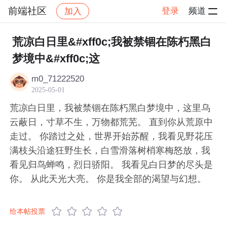
前端社区
登录
频道
加入
帖子详情
社区
前端社区
感慨
荒凉白日里&#xff0c;我被禁锢在陈朽黑白
梦境中&#xff0c;这
m0_71222520
2025-05-01
荒凉白日里，我被禁锢在陈朽黑白梦境中，这里乌
云蔽日，寸草不生，万物都荒芜。 直到你从荒原中
走过。 你踏过之处，世界开始苏醒，我看见野花压
满枝头沿途狂野生长，白雪滑落树梢寒梅怒放，我
看见归鸟蝉鸣，烈日骄阳。 我看见白日梦的尽头是
你。 从此天光大亮。 你是我全部的渴望与幻想。
给本帖投票