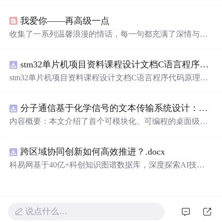
情，适合用作朋友圈背景或个人心情表达。这
里
有对爱情
细腻的描绘，也有对生活的温柔感悟。
我爱你——再高级一点
收集了一系列温馨浪漫的情话，每一句都充满了深情与爱
意，适合用来表达对心爱之人的感情。
stm32单片机项目资料课程设计文档C语言程序代码原理图电路PCB实例无线智能报警器的设计
stm32单片机项目资料课程设计文档C语言程序代码原理图
电路PCB实例无线智能报警器的设计
分子通信基于化学信号的文本传输系统设计：桌面式实验平台实现与非线性特性分析
内容概要：本文介绍了首个可模块化、可编程的桌面级分
子通信平台，能够通过化学信号传输文本消息。该系统利
用酒精作为化学载体，结合Arduino微控制器、传感器和风
跨区域协同创新如何高效推进？.docx
扇控制气流，实现了基于化学扩散与流动辅助的通信机
制。研究展示了系统的非线性特性，验证了即使在非理想
科易网基于40亿+科创知识图谱数据库，深度探索AI技术
条件下仍可实现可靠通信，并评估了不同风扇类型和流速
在技术转移、成果转化、技术经纪、知识产权、产业创
对信号传播的影响，为未来宏观与微观尺度的分子通信实
新、科技招商等垂直领域的多样化应用场景，研究科技创
验提供了低成本、易复现的硬件平台。; 适合人群：具备电
新领域的AI+数智化解决方案，推动科技创新与产业创新
子工程、通信系统或交叉学科背景，从事纳米技术、生物
智能化发展。
说点什么…
通信或新型通信系统研究的科研人员及研究生。; 使用场景