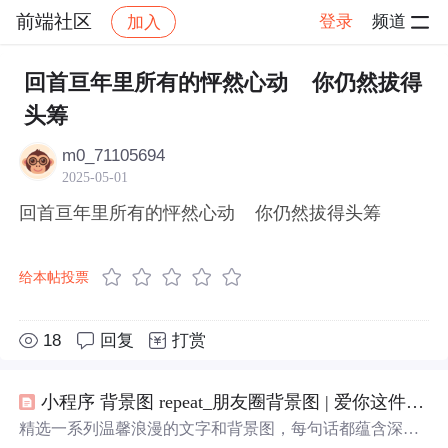
前端社区
登录
频道
加入
帖子详情
社区
前端社区
感慨
回首亘年里所有的怦然心动 你仍然拔得
头筹
m0_71105694
2025-05-01
回首亘年里所有的怦然心动 你仍然拔得头筹
给本帖投票
18
回复
打赏
小程序 背景图 repeat_朋友圈背景图 | 爱你这件事，没有解药
精选一系列温馨浪漫的文字和背景图，每句话都蕴含深