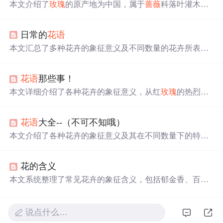
本文介绍了
玫瑰
的原产地为中国，属于
蔷薇
科落叶灌木，
并详细解释了不同颜色
玫瑰
的象征意义，如红
玫瑰
代表热
情真爱等。此外还提供了
玫瑰
的栽培条件，包括其对土
日常的
花语
壤、光照的要求等。
本文汇总了多种花卉的象征意义及不同数量的花卉所表达
的不同含义，包括
玫瑰
、郁金香、百合等，适用于送花时
的情感表达。
花语
那些事！
本文详细介绍了各种花卉的象征意义，从红
玫瑰
的热烈爱
情到康乃馨的母爱，再到郁金香的魅惑与爱之寓言，每种
花都有其独特的情感表达。了解
花语
不仅能够加深对花卉
花语
大全--（不可不知哦）
文化的认识，还能在赠送鲜花时传达更准确的情感。
本文介绍了各种花卉的象征意义及其在不同数量下的特殊
含义。从白丁香的纯洁到
玫瑰
的爱情，每种花都承载着独
特的情感信息。此外，文章还列举了不同国家的国花及每
花的含义
月代表的花卉。
本文系统整理了常见花卉的象征含义，包括郁金香、百
合、
玫瑰
、康乃馨等数十种花卉在不同颜色下的情感寓
意；详述了结婚、生日、探病、祝寿等场景下的适配花材
与禁忌；并补充了诞生花、星座花及花束数量对应的情人
说点什么…
花语
，为精准表达情感提供实用参考。