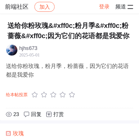
前端社区
登录
频道
加入
帖子详情
社区
前端社区
感慨
送给你粉玫瑰&#xff0c;粉月季&#xff0c;粉
蔷薇&#xff0c;因为它们的花语都是我爱你
hjhs673
2025-05-01
送给你粉玫瑰，粉月季，粉蔷薇，因为它们的花语
都是我爱你
给本帖投票
23
回复
打赏
玫瑰