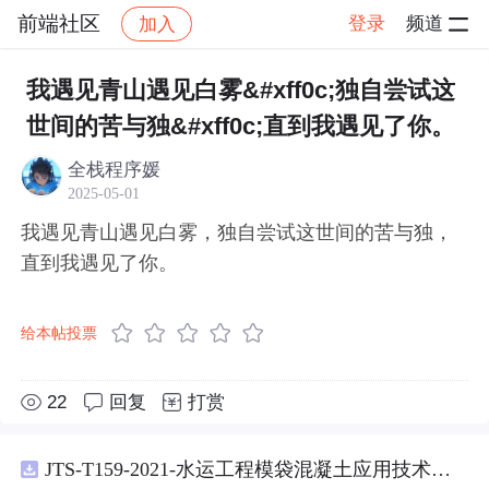
前端社区
登录
频道
加入
帖子详情
社区
前端社区
感慨
我遇见青山遇见白雾&#xff0c;独自尝试这
世间的苦与独&#xff0c;直到我遇见了你。
全栈程序媛
2025-05-01
我遇见青山遇见白雾，独自尝试这世间的苦与独，
直到我遇见了你。
给本帖投票
22
回复
打赏
JTS-T159-2021-水运工程模袋混凝土应用技术规范-可搜索.pdf