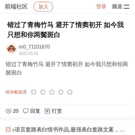
前端社区
登录
频道
加入
帖子详情
社区
前端社区
感慨
错过了青梅竹马 避开了情窦初开 如今我
只想和你两鬓斑白
m0_71101670
2025-05-01
错过了青梅竹马 避开了情窦初开 如今我只想和你两
鬓斑白
给本帖投票
20
回复
打赏
c语言套路表白情书作品,最强表白套路文案，句句浪漫，让你百分百脱单！