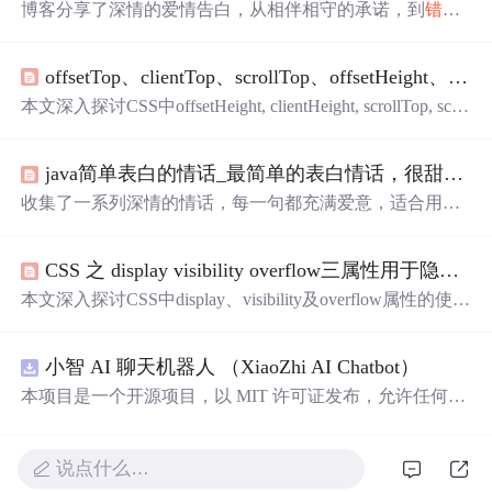
博客分享了深情的爱情告白，从相伴相守的承诺，到
错过
与相遇的意义，再到生活中的浪漫细节。关键词聚焦在爱
情、陪伴、承诺和未来展望。
offsetTop、clientTop、scrollTop、offsetHeight、clientHeight、scrollHeight概念结合图片理解
本文深入探讨CSS中offsetHeight, clientHeight, scrollTop, scrol
lHeight, clientTop和offsetTop等属性的区别与应用，通过实
例代码与图表展示，帮助读者理解各属性在网页布局中的
java简单表白的情话_最简单的表白情话，很甜很撩人，脱单必备哦！
作用。
收集了一系列深情的情话，每一句都充满爱意，适合用来
表达心意。
CSS 之 display visibility overflow三属性用于隐藏元素的区别
本文深入探讨CSS中display、visibility及overflow属性的使用
方法，对比不同隐藏方式的效果，如保留位置的visibility:hi
dden与不保留位置的display:none，以及仅隐藏溢出内容的o
小智 AI 聊天机器人 （XiaoZhi AI Chatbot）
verflow:hidden。
本项目是一个开源项目，以 MIT 许可证发布，允许任何人
免费使用，并可以用于商业用途。 我们希望通过这个项
目，能够帮助更多人入门 AI 硬件开发，了解如何将当下飞
速发展的大语言模型应用到实际的硬件设备中。无论你是
说点什么…
对 AI 感兴趣的学生，还是
想
要探索新技术的开发者，都可