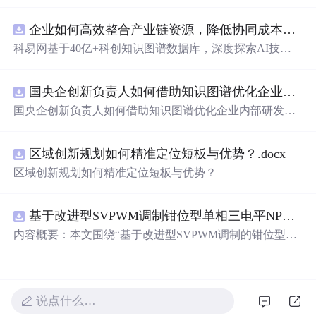
企业如何高效整合产业链资源，降低协同成本？.docx
科易网基于40亿+科创知识图谱数据库，深度探索AI技术
在技术转移、成果转化、技术经纪、知识产权、产业创
新、科技招商等垂直领域的多样化应用场景，研究科技创
国央企创新负责人如何借助知识图谱优化企业内部研发资源协同？.docx
新领域的AI+数智化解决方案，推动科技创新与产业创新
智能化发展。
国央企创新负责人如何借助知识图谱优化企业内部研发资
源协同？
区域创新规划如何精准定位短板与优势？.docx
区域创新规划如何精准定位短板与优势？
基于改进型SVPWM调制钳位型单相三电平NPC逆变器中点电位平衡仿真
内容概要：本文围绕“基于改进型SVPWM调制的钳位型单
相三电平NPC逆变器中点电位平衡”展开仿真研究，系统探
讨了如何通过改进的空间矢量脉宽调制（SVPWM）策略
有效抑制单相三电平中性点钳位（NPC）逆变器中存在的
中点电位漂移问题。研究依托Simulink仿真平台构建系统模
说点什么…
型，详细分析了不同调制策略对中点电压波动的影响机