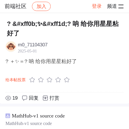
前端社区
登录
频道
加入
帖子详情
社区
前端社区
感慨
? &#xff0b;✨&#xff1d;? 呐 给你用星星粘
好了
m0_71104307
2025-05-01
? ＋✨＝? 呐 给你用星星粘好了
给本帖投票
19
回复
打赏
MathHub-v1 source code
MathHub-v1 source code