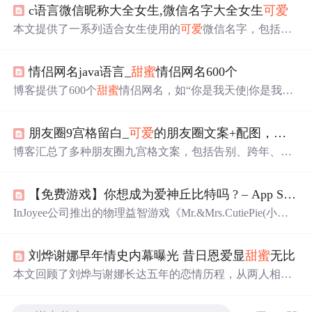
c语言微信昵称大全女生,微信名字大全女生
可爱
本文提供了一系列适合女生使用的
可爱
微信名字，包括阳
光活泼型和甜美
可爱
型等多种风格，同时还介绍了如何选
取独特的微信名字的方法。
情侣网名java语言_
甜蜜
情侣网名600个
博客提供了600个
甜蜜
情侣网名，如“你是我天使|你是我的
惡魔”“始于初见|止于终老”等，涵盖多种风格，能满足不同
情侣的需求。
朋友圈9宫格留白_
可爱
的朋友圈文案+配图，打包带走！
博客汇总了多种朋友圈九宫格文案，包括告别、跨年、王
者荣耀、生日、520表白等文案，还有一些有趣的日常文案
及
可爱
表述，为发朋友圈提供了丰富素材。
【免费游戏】你想成为爱神丘比特吗 ? – App Store小
InJoyee公司推出的物理益智游戏《Mr.&Mrs.CutiePie(小
可
爱
对对碰）》已上线。游戏包含四个场景，玩家需帮助被
分开的小
可爱
们克服障碍相聚。游戏操作简单，需收集
星
刘烨谢娜早年情史内幕曝光 昔日恩爱显
甜蜜
无比
星
过关。
本文回顾了刘烨与谢娜长达五年的恋情历程，从两人相识
相爱到最终分手的过程，包括他们在公众面前的
甜蜜
瞬间
及分手后的各自发展。