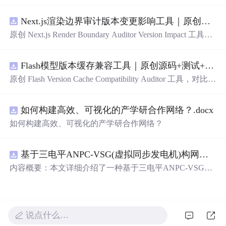
的细腻描绘，从月光到星光，从微笑到眼神，每一刻的感
动都被精心记录下来。
Next.js渲染边界审计版本变更影响工具｜原创源码+测试+离线报告
原创 Next.js Render Boundary Auditor Version Impact 工具，
围绕“建立服务端组件、客户端组件、数据获取、缓存和交
互边界图，识别错误跨界依赖”的结果，对比两个版本的输
Flash模型版本缓存兼容工具｜原创源码+测试+离线报告
入约定、规则参数、结果结构和风险项，识别变更影响。
压缩包包含完整源码、3 项自动化测试、可复现合成示
原创 Flash Version Cache Compatibility Auditor 工具，对比两
例、离线 HTML/JSON/SVG 报告、1080×720 真实运行效
个Flash模型版本的前缀规范、缓存键、Tokenizer、命
中
率
果图、README、运行说明、功能清单、MIT License 及
和重建成本。压缩包包含完整源码、3 项自动化测试、可
原创与授权声明。运行时零第三方依赖，不包含热点产品
如何构建高效、可视化的产学研合作网络？.docx
复现合成示例、离线 HTML/JSON/SVG 报告、1080×720
或开源项目源码、Logo、官方截图、论文、生产日志或其
真实运行效果图、README、运行说明、功能清单、MIT
如何构建高效、可视化的产学研合作网络？
他受限素材。
License 及原创与授权声明。运行时零第三方依赖，不包含
热点产品或开源项目源码、Logo、官方截图、论文、生产
日志或其他受限素材。
基于三电平ANPC-VSG(虚拟同步发电机)构网型逆变器控制+双闭环+
内容概要：本文详细介绍了一种基于三电平ANPC-VSG
（虚拟同步发电机）构网型逆变器的复合控制策略，聚焦
于双闭环控制与
中
点电位平衡控制的实现，适用于光伏储
能系统并网的Simulink仿真模型。该模型为未发表的原创研
究成果，涵盖了逆变器在并网过程
中
的动态响应、稳定性
说点什么…
控制以及
中
点电位的有效调节，旨在提升新能源并网系统