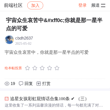
前端社区
登录
频道
加入
帖子详情
社区
前端社区
感慨
宇宙众生哀苦中&#xff0c;你就是那一星半
点的可爱
cbdh2637
2025-05-02
宇宙众生哀苦中，你就是那一星半点的可爱
给本帖投票
19
回复
打赏
追星女孩彩虹屁情话合集100条 ✔︎ （三）
这里收集了一系列温馨浪漫的情话，每一句都充满了对爱