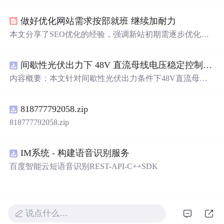
与行动指南。介绍了AI原生应用伦理背景与核心概念，阐
述算法原理与操作步骤，给出项目实战案例，分析医疗、
做好优化网站需求按部就班 继续加耐力
金融、教育等应用场景，探讨未来趋势与挑战，强调开发
者需遵循伦理规则。
本文分享了SEO优化的经验，强调新站初期需逐步优化而
非急功近利。内容建设方面，重视原创性和用户体验；外
链发布应适度，避免过度优化。同时，保持更新频率稳
间歇性光伏出力下 48V 直流母线电压稳定控制及储能双向充放电闭环调控体系研究（Simulink仿真实现）
定，培养搜索引擎友好性。
内容概要：本文针对间歇性光伏出力条件下48V直流母线
电压稳定控制及储能双向充放电闭环调控问题，提出一种
基于离网光伏直流微网系统的协同控制体系。通过构建包
818777792058.zip
含光伏阵列、Boost型DC-DC变换器、双向DC-DC变换器
与锂离子电池储能系统的完整拓扑结构，结合光伏最大功
818777792058.zip
率点跟踪（MPPT）技术和储能系统的双向功率调节能
力，实现对功率供需失衡的有效抑制。系统采用分层控制
架构，集成电压外环与电流内环双闭环控制策略，确保在
IM系统 - 构建语音识别服务
光照强度波动、负载突变等动态工况下维持母线电压稳
百度智能云短语音识别REST-API-C++SDK
定。在Simulink环境中搭建全系统仿真模型，验证了控制策
略在多种扰动场景下的有效性与鲁棒性，显著提升了微网
在无外部电网支撑下的自主运行能力和电能质量水平。; 适
合人群：具备电力电子、自动控制与新能源系统基础知识
说点什么…
的电气工程及相关专业研究生、科研人员，以及从事光伏