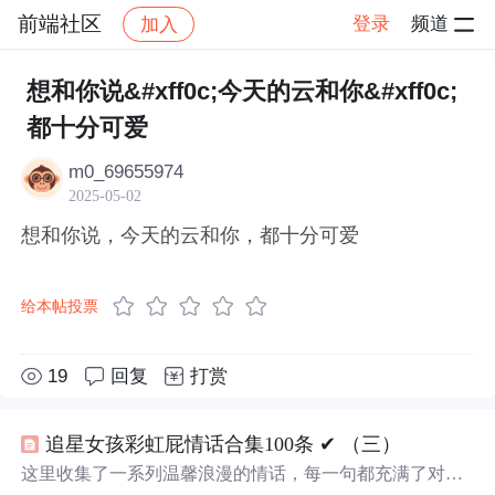
前端社区
登录
频道
加入
帖子详情
社区
前端社区
感慨
想和你说&#xff0c;今天的云和你&#xff0c;
都十分可爱
m0_69655974
2025-05-02
想和你说，今天的云和你，都十分可爱
给本帖投票
19
回复
打赏
追星女孩彩虹屁情话合集100条 ✔︎ （三）
这里收集了一系列温馨浪漫的情话，每一句都充满了对爱