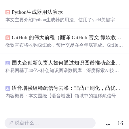
的细腻描绘，从月光到星光，从微笑到眼神，每一刻的感
动都被精心记录下来。
Python生成器用法演示
本文主要介绍Python生成器的用法。使用了yield关键字的
函数是生成器函数，它可用于迭代，每次遍历从上一次yiel
d结束处开始。创建生成器主要有两种方式：生成器表达式
GitHub 的伟大前程（翻译 GitHub 官文 微软收购GitHub）
和生成器函数，并通过代码演示了用这两种方式实现文本
逐字输出的打字效果。
微软宣布将收购GitHub，预计交易在今年底完成。GitHub
自十年前成立以来已成为重要的开发者社区，微软承诺将
继续支持其发展并保持独立运营。
国央企创新负责人如何通过知识图谱推动企业技术创新与外部资源高效对接？.docx
科易网基于40亿+科创知识图谱数据库，深度探索AI技术
在技术转移、成果转化、技术经纪、知识产权、产业创
新、科技招商等垂直领域的多样化应用场景，研究科技创
语音增强组稀疏信号去噪：非凸正则化，凸优化研究（Matlab代码实现）
新领域的AI+数智化解决方案，推动科技创新与产业创新
智能化发展。
内容概要：本文围绕【语音增强】领域中的组稀疏信号去
噪问题展开研究，提出了一种结合非凸正则化与凸优化理
论的去噪方法，旨在提升含噪语音信号的可懂度与质量。
文章系统阐述了组稀疏信号模型的构建机制，引入非凸正
则项以更精确地逼近理
想
稀疏性，克服传统凸正则化在稀
说点什么…
疏表达上的局限性，并采用高效的凸优化算法保障模型求