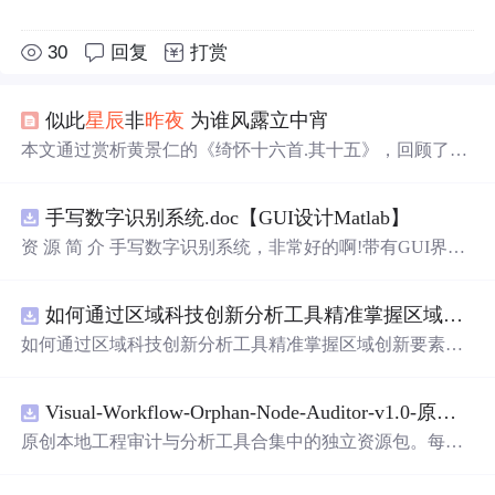
30
回复
打赏
似此
星辰
非
昨夜
为谁风露立中宵
本文通过赏析黄景仁的《绮怀十六首.其十五》，回顾了一
段珍贵的友情。诗中表达了诗人对其表妹无法相守的遗憾
与思念之情。作者借此诗纪念与朋友共度的美好时光，并
手写数字识别系统.doc【GUI设计Matlab】
祝福朋友生日快乐。
资 源 简 介 手写数字识别系统，非常好的啊!带有GUI界
面，使用方便! 详 情 说 明 用这个手写数字识别系统，你可
以轻松地识别手写数字。这个系统不仅功能强大，而且还
如何通过区域科技创新分析工具精准掌握区域创新要素分布与产业链融合现状？.docx
带有直观的图形用户界面（GUI），非常容易使用。你只
需要将手写数字输入系统，它将立即给出准确的识别结
如何通过区域科技创新分析工具精准掌握区域创新要素分
果。这个系统可以在各种场景中使用，无论是学校、工作
布与产业链融合现状？
还是日常生活，都能为你提供快速和准确的识别服务。它
是一个非常方便和实用的工具，你一定会喜欢它的！
Visual-Workflow-Orphan-Node-Auditor-v1.0-原创源码与文档.zip
原创本地工程审计与分析工具合集中的独立资源包。每个
ZIP包含完整源码、3项自动化测试、可复现合成示例、离
线HTML、JSON与SVG报告、1080×720真实运行效果图、