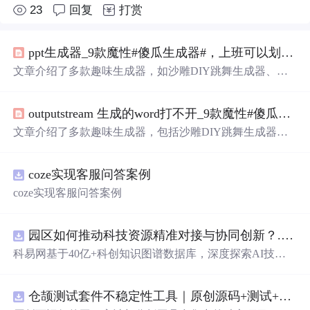
23
回复
打赏
ppt生成器_9款魔性#傻瓜生成器#，上班可以划水一天
文章介绍了多款趣味生成器，如沙雕DIY跳舞生成器、狗
屁不通文章生成器、万能表情包生成器等。这些生成器功
能各异，有的能带来欢乐，有的可解决文案难题，还有的
outputstream 生成的word打不开_9款魔性#傻瓜生成器#，上班可以划水一天
能用于拖延或实现图片合成等，适合上班划水时使用。
文章介绍了多款趣味生成器，包括沙雕DIY跳舞生成器、
狗屁不通文章生成器、万能表情包生成器等。这些生成器
功能各异，有的能带来欢乐，有的可解决文案难题，还有
coze实现客服问答案例
的能用于拖延或实现图片合成等，适合上班划水时使用。
coze实现客服问答案例
园区如何推动科技资源精准对接与协同创新？.docx
科易网基于40亿+科创知识图谱数据库，深度探索AI技术
在技术转移、成果转化、技术经纪、知识产权、产业创
新、科技招商等垂直领域的多样化应用场景，研究科技创
仓颉测试套件不稳定性工具｜原创源码+测试+离线报告
新领域的AI+数智化解决方案，推动科技创新与产业创新