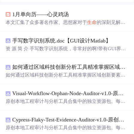
1月单向历——心灵鸡汤
本文汇集了众多著名作家、思想家对于
生命
的深刻见解和
哲理，探讨了时间、爱情、孤独、勇气、希望等主题，鼓
励人们珍惜当下，勇敢面对生活的挑战。
手写数字识别系统.doc【GUI设计Matlab】
资 源 简 介 手写数字识别系统，非常好的啊!带有GUI界
面，使用方便! 详 情 说 明 用这个手写数字识别系统，你可
以轻松地识别手写数字。这个系统不仅功能强大，而且还
如何通过区域科技创新分析工具精准掌握区域创新要素分布与产业链融合现状？.docx
带有直观的图形用户界面（GUI），非常容易使用。你只
需要将手写数字输入系统，它将立即给出准确的识别结
如何通过区域科技创新分析工具精准掌握区域创新要素分
果。这个系统可以在各种场景中使用，无论是学校、工作
布与产业链融合现状？
还是日常生活，都能为你提供快速和准确的识别服务。它
是一个非常方便和实用的工具，你一定会喜欢它的！
Visual-Workflow-Orphan-Node-Auditor-v1.0-原创源码与文档.zip
原创本地工程审计与分析工具合集中的独立资源包。每个
ZIP包含完整源码、3项自动化测试、可复现合成示例、离
线HTML、JSON与SVG报告、1080×720真实运行效果图、
Cypress-Flaky-Test-Evidence-Auditor-v1.0-原创源码与文档.zip
README、运行说明、功能清单、MIT License及原创与授
权声明。解压后进入project目录，执行npm test验证算法，
原创本地工程审计与分析工具合集中的独立资源包。每个
执行npm run report生成报告，也可通过本地静态服务器打
ZIP包含完整源码、3项自动化测试、可复现合成示例、离