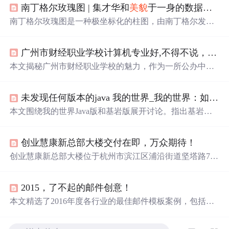
南丁格尔玫瑰图 | 集才华和
美貌
于一身的数据图表
南丁格尔玫瑰图是一种极坐标化的柱图，由南丁格尔发
明，用于直观展示数据，尤其是在数据比例差异小的情况
下。它通过扇形的半径表示数值大小，角度一致，常用于
广州市财经职业学校计算机专业好,不得不说，“广州市财经职业学校”可是
展示周期性和类目数据。尽管有争议，但在数据可视化领
域仍广泛应用，如基础玫瑰图、堆叠玫瑰图、分组对比和
本文揭秘广州市财经职业学校的魅力，作为一所公办中职
多轴玫瑰图等，但应注意适用场景，如数据差异不宜过大
名校，它拥有卓越的办学水平，被评为国家重点和示范学
或类目过多的情况。
校。学校注重工学结合，提供舒适环境和先进设施，如空
未发现任何版本的java 我的世界_我的世界：如果java版消失，任何语言都变得苍白，开始大
调覆盖、现代化报告厅和实训大楼，致力于培养财经专业
人才，是地区财经技能的重要基地。
本文围绕我的世界Java版和基岩版展开讨论。指出基岩版
玩家多因手机端游戏方便，但Java版在游戏发展中起决定
性作用，玩法多样，加入模组方式多。若Java版消失，可
创业慧康新总部大楼交付在即，万众期待！
能
导致
玩家大
面积
退游。此外，还提到游戏中部分玩家的
特别玩法。
创业慧康新总部大楼位于杭州市滨江区浦沿街道坚塔路708
号，楼高19层，总建筑
面积
超过5万平方米。这座数智化大
厦配备了宽敞的办公区域、多功能会议中心、先进的设备
2015，了不起的邮件创意！
以及舒适的运动休息区。经过1000个日夜的努力，新总部
大楼即将交付使用，标志着公司发展进入新的阶段。
本文精选了2016年度各行业的最佳邮件模板案例，包括K1
1的趣味主题活动邮件、皇家加勒比游轮的服务指导邮件、
索尼的新品推介邮件等。这些案例展示了优秀邮件设计在