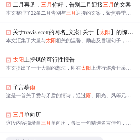
二月再见，
三月
你好，告别二月迎接
三月
的文案
本文整理了22条二月告别与
三月
迎接的文案，聚焦春季意
象（如春暖花开、春风、阳光、希望等），强调时间节点
转换、积极情绪传递与生活仪式感。内容适用于社交媒体
关于travis scott的网名_文案| 关于【
太阳
】的惊艳句子
发布、节日营销文案及用户运营场景，突出季节更替中的
情感共鸣与正向激励，不涉及具体技术实现或IT系统功
本文汇集了大量与
太阳
相关的温馨、励志及哲理句子，通
能。
过不同角度描绘
太阳
的美好寓意及其给人带来的正面影
响。
太阳
上挖煤的可行性报告
本文提出了一个大胆的想法，即在
太阳
上进行煤炭开采以
获取能源。文章分为三个部分，首先论证了
太阳
主要由煤
炭构成；其次讨论了在
太阳
上进行煤炭开采的可能性；最
子言慕
雨
后详细介绍了具体的开采方法。
这是一首关于爱与矛盾的情诗，通过
雨
、阳光、风等元素
表达了情感的复杂性和不可捉摸。诗中细腻地描绘了主人
公对爱的向往与逃避，以及由此产生的内心挣扎。
三月
单向历
这段内容摘录自
三月
单向历，每日一句精选名言佳句，涵
盖文学、哲学等多个领域，旨在通过这些话语给予人们思
考与启发。从年少时代的忧郁到职场中的处世哲学，每句