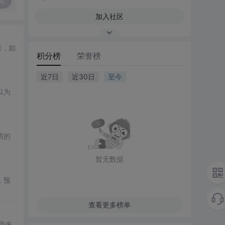
复
加入社区
悟，如
积分榜
荣誉榜
近7日
近30日
至今
以为
情的
暂无数据
，预
查看更多榜单
用来