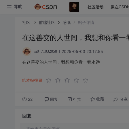
社区活动
赢在CSD
导航
社区
前端社区
感慨
帖子详情
在这善变的人世间，我想和你看一
2025-05-03 23:17:55
m0_71032058
在这善变的人世间，我想和你看一看永远
给本帖投票
22
回复
打赏
分享
收藏
回复