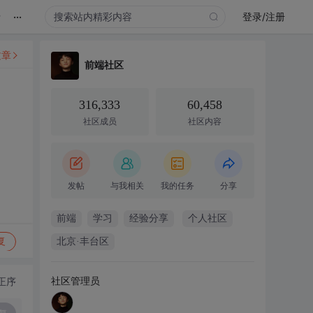
...
录
登录/注册
文章
前端社区
316,333
60,458
社区成员
社区内容
发帖
与我相关
我的任务
分享
前端
学习
经验分享
个人社区
复
北京·丰台区
社区管理员
正序