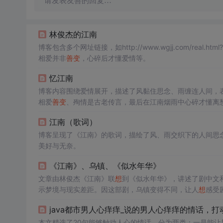
请发表友善的回复…
林俊杰的江南
博客包含多个网址链接，如http://www.wgjj.com/re
相爱并非
善变
，心碎后才懂爱情等。
忆江南
博客内容围绕爱情展开，描述了风黏住思念、雨缠连人间，
相爱
善变
、殉情是古老传言，最后在江南烟雨中心碎才懂离
江南（歌词）
博客呈现了《江南》的歌词，描绘了风、雨交织下的人间思
美好与无奈。
《江南》、乌镇、《似水年华》
文章由林俊杰《江南》联
想
到《似水年华》，讲述了剧中文
示梦境与现实差距。因这部剧，乌镇变得不同，让人
想
感受
java都市男人心痒痒_说的男人心痒痒的情话，
本文精选了20句能够触动人心的情话，分为两类：一是能