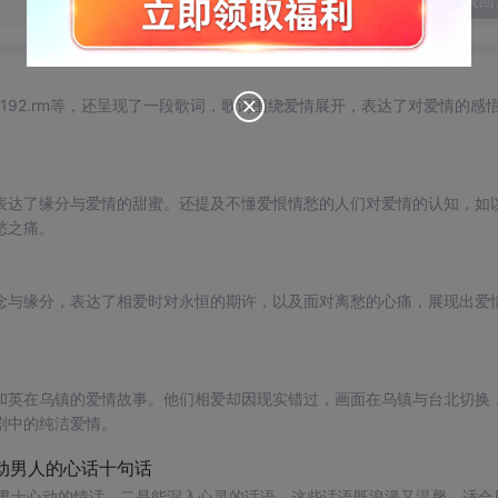
发表回
al.html?192.rm等，还呈现了一段歌词，歌词围绕爱情展开，表达了对爱情的感
表达了缘分与爱情的甜蜜。还提及不懂爱恨情愁的人们对爱情的认知，如
愁之痛。
念与缘分，表达了相爱时对永恒的期许，以及面对离愁的心痛，展现出爱
和英在乌镇的爱情故事。他们相爱却因现实错过，画面在乌镇与台北切换
剧中的纯洁爱情。
打动男人的心话十句话
让男士心动的情话，二是能深入心灵的话语。这些话语既浪漫又温馨，适合