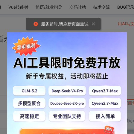
N
Vue技能树
简历/就业指导
立码吐槽
技术交流
BUG记
用AI写
服务超时,请刷新页面重试
看永远
转发到动态
举报
写回
切换为时间