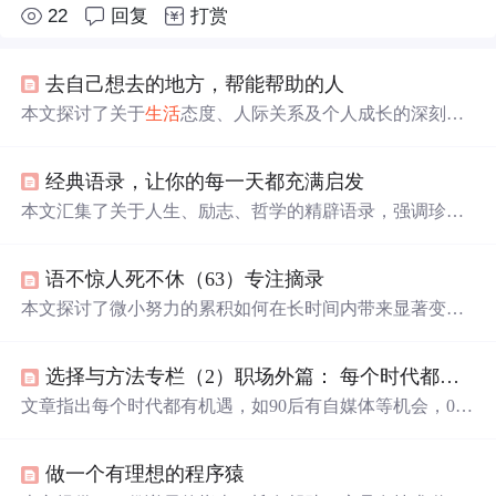
22
回复
打赏
去自己想去的地方，帮能帮助的人
本文探讨了关于
生活
态度、人际关系及个人成长的深刻见
解，包括如何面对
生活
的起伏、选择合适的伴侣、减轻压
力等，旨在引导读者
更
好
地认识自我，追求内心的平和与
经典语录，让你的每一天都充满启发
幸福
。
本文汇集了关于人生、励志、哲学的精辟语录，强调珍惜
当下、积极面对挑战、独立自主的重要性，倡导乐观的
生
活
态度，鼓励人们追求梦想，勇敢面对人生起伏。
语不惊人死不休（63）专注摘录
本文探讨了微小努力的累积如何在长时间内带来显著变
化，通过分享坚持阅读、锻炼和学习的经验，阐述了量变
到质变的过程。余光中的观点强调旅行对个人视野的拓
选择与方法专栏（2）职场外篇： 每个时代都有自己的机遇
展，而物理学家开尔文的故事则展示了联想思维的重要
性。情感部分强调了独立和自我价值，智慧部分则教导人
文章指出每个时代都有机遇，如90后有自媒体等机会，00
们面对复杂问题时的思考方式。心理层面鼓励享受
生活
中
后可享半导体等产业爆发。未来热门职业可能有医药、机
的每一个瞬间，教育方面则提出了一种独特的家庭教育理
器人研发等。还探讨了“努力”工作，认为应明确人生目
念。
做一个有理想的程序猿
标，努力为梦想工作，工作努力和成就并非必然相关。