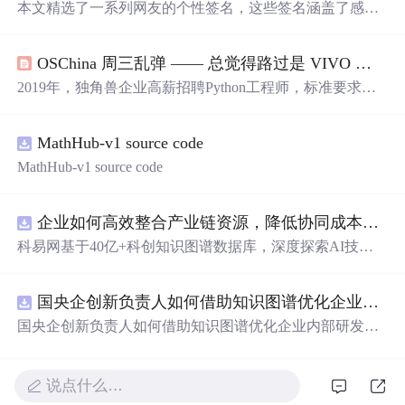
本文精选了一系列网友的个性签名，这些签名涵盖了感
情、人生感悟及幽默等多个方面，展现了不同个体的独特
性格与生活态度。
OSChina 周三乱弹 —— 总觉得路过是 VIVO 大酒店
2019年，独角兽企业高薪招聘Python工程师，标准要求曝
光。同时，文章分享了Rasmus Seebach的单曲《Hjemlø
s》，并讨论了恋爱观、消费观及科技产品偏好。此外，文
MathHub-v1 source code
中还提及了5G预商用进展、恐龙羽毛蛋白研究、以及旅游
扶贫分红等社会热点。
MathHub-v1 source code
企业如何高效整合产业链资源，降低协同成本？.docx
科易网基于40亿+科创知识图谱数据库，深度探索AI技术
在技术转移、成果转化、技术经纪、知识产权、产业创
新、科技招商等垂直领域的多样化应用场景，研究科技创
国央企创新负责人如何借助知识图谱优化企业内部研发资源协同？.docx
新领域的AI+数智化解决方案，推动科技创新与产业创新
智能化发展。
国央企创新负责人如何借助知识图谱优化企业内部研发资
源协同？
说点什么…