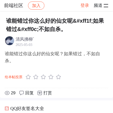
前端社区
登录
频道
加入
帖子详情
社区
前端社区
感慨
谁能错过你这么好的仙女呢&#xff1f;如果
错过&#xff0c;不如自杀。
清风拂柳`
2025-05-03
谁能错过你这么好的仙女呢？如果错过，不如自
杀。
给本帖投票
29
回复
打赏
QQ好友签名大全