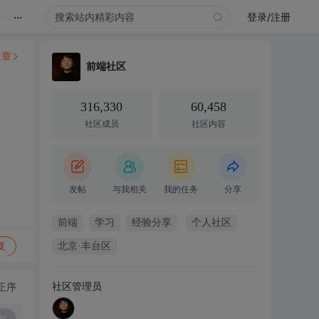
...
录
登录/注册
文章
前端社区
316,330
60,458
社区成员
社区内容
发帖
与我相关
我的任务
分享
前端
学习
经验分享
个人社区
复
北京·丰台区
社区管理员
正序