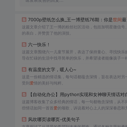
请发表友善的回复…
7000p壁纸怎么换_王一博壁纸76期：你是
世间
最
这篇文章介绍了王一博的粉丝社区活动，包括加明星微信号
的表白，并赞赏了他的演技。
六一快乐！
这篇文章围绕六一儿童节展开，表达了保持童心、寻找快乐
导在忙碌的生活中找寻简单的快乐，并希望读者能像孩子一
有温度的文字，暖人心~
这是一份精选的情话集，每句话都蕴含深情，旨在表达对另
受到
爱
情的美好与纯粹。
【自动化办公】用python实现和女神聊天情话
这篇博客收集了众多经典的情话，每一句都饱含深情，从不
些情话如同一首首
爱
的颂歌，诉说着对心上人的深深眷恋和
部分，让人感受到
爱
的力量和温暖。
风吹哪页读哪页-优美句子
文章探讨了从清晨的希望到未来的塑造，通过各种主题如勇