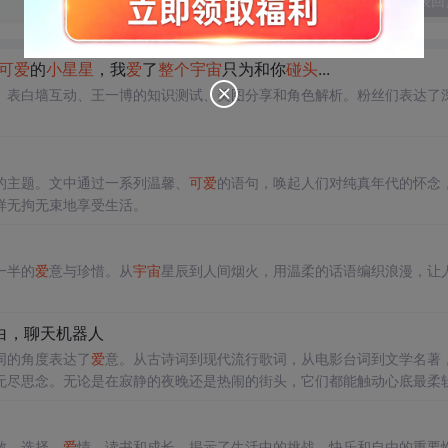
发表回
可
爱
的
小星星
，我
爱
了
整个
宇宙
只为和你
碰头
...
、表白墙互动、王一博的知识测试、美图分享和角色解析。粉丝们表达了
的主题。文中通过一系列温馨、
可
爱
的语句，唤起人们对纯真年代的怀念
样无拘无束地享受生活。
一半的
爱
意与珍惜。从
宇宙
星辰到人间烟火，用温柔的话语编织浪漫，让
对白，聊天机器人
同的角度表达了
爱
意。从古诗词到现代流行歌词，从电影台词到文学名著
无尽思念。无论是在寂静的夜晚还是热闹的街头，它们都能触动心底最柔
敢、选择、
爱
情、读书和成长，揭示了生活中的挑战、快乐和自由的重要性