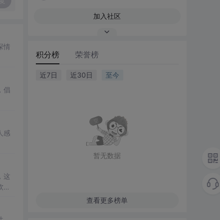
复
加入社区
深情
积分榜
荣誉榜
近7日
近30日
至今
，倡
人感
暂无数据
，这
软的
查看更多榜单
。,