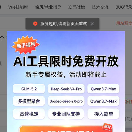
N
Vue技能树
简历/就业指导
立码吐槽
技术交流
BUG记
用AI写
服务超时,请刷新页面重试
整个宇宙只为了跟你碰头
头
转发到动态
举报
写回
切换为时间