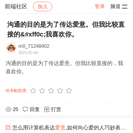
前端社区
登录
频道
加入
帖子详情
社区
前端社区
感慨
沟通的目的是为了传达爱意。但我比较直
接的&#xff0c;我喜欢你。
m0_71248402
2025-05-04
沟通的目的是为了传达爱意。但我比较直接的，我
喜欢你。
给本帖投票
25
回复
打赏
怎么用计算机表达
爱意
,如何向心爱的人巧妙表达
爱