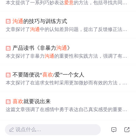
本文提供了一系列巧妙表达
爱意
的方法，包括寻找共同话
题、制造借口增加接触、使用暗喻以及展望未来等策略。
强调在初次见面时要做好充分准备，通过轻松的话题建立
沟通
的技巧与训练方式
联系，并在适当时候展示对对方的关注。此外，还提到如
何在面对困难时坚持表达
爱意
，以及借助特殊时刻和礼物
文章探讨了
沟通
中的认知差异问题，提出了反馈修正法来
来
传达
情感。
确保信息准确
传达
。强调了选择合适表达工具、严谨思
考、商业叙述原则以及肢体语言在
沟通
中的重要性。同
产品读书《非暴力
沟通
》
时，提到了提问、倾听和建立信任在有效
沟通
中的关键作
用。
本文探讨了非暴力
沟通
的重要性和实践方法，强调了有效
沟通
对于个人成长和团队协作的重要性。介绍了非暴力
沟
通
的创始人马歇尔·卢森堡及其理论，包括观察、感受、需
不要随便说“
喜欢
/爱”一个女人
求和请求的四大要素，以及如何避免暴力
沟通
，如道德评
判、
比较
、回避责任和强人所难。
本文探讨了在追求女性时采用更加微妙而有效的方法，建
议避免
直接
表达
喜欢
或
爱意
，转而通过观察并赞美她们的
日常变化来
传达
好感。文章强调通过非言语的方式表达情
喜欢
就要说出来
感的重要性。
这篇文章强调了在感情中勇于表达自己真实感受的重要
性。它提醒我们，通过各种方式让对方知道自己的心意，
以免日后遗憾。不要错失任何
传达
爱意
的机会。
说点什么…