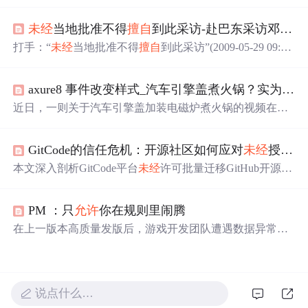
而发布声明。事件警示企业需强化内部数据管理，
特别
是
云盒子私有云盘的人员设备绑定、权限控制和网络隔离，
未经
当地批准不得
擅自
到此采访-赴巴东采访邓案记者被围殴
以预防数据泄露。云盒子提供了全面的数据安全解决方
案，包括业务系统数据保护和合规的跨网文件交换措施。
打手：“
未经
当地批准不得
擅自
到此采访”(2009-05-29 09:50:
23)标签：佛珠 中国之声 外婆 女记者 卫毅 野三关镇 中央
人民广播电台中国之声(记者 杨超) 湖北巴东发生的女服务
axure8 事件改变样式_汽车引擎盖煮火锅？实为改装样式 交警：
员邓玉娇刺死官员案一直备受媒体关注。昨天两名在巴东
县野三关镇采访此案的记者被当地不明身份的人围攻殴
近日，一则关于汽车引擎盖加装电磁炉煮火锅的视频在网
打，并被强制写下“
未经
当地批准不得
擅自
到此采访”的书
络上引起热议。视频展示了一辆私家车的引擎盖上放置着
面材料，采访获得
正在煮食的火锅，并配有电磁炉的功能按键。然而，据商
GitCode的信任危机：开源社区如何应对
未经
授权的项目迁移
家透露，这只是恶搞设计，实际并未具备烹饪功能。此类
改装行为
未经
车管部门批准将被视为违法。
本文深入剖析GitCode平台
未经
许可批量迁移GitHub开源项
目所引发的信任危机，指出其行为构成对开发者身份盗
用、劳动成果剽窃及社区协作秩序的多重侵害。文章从法
PM ：只
允许
你在规则里闹腾
律（开源许可证约束）、技术（元数据标记与CI校验）和
社区（舆论监督与声誉机制）三个维度阐述开源社区的自
在上一版本高质量发版后，游戏开发团队遭遇数据异常挑
卫路径，并呼吁平台建立授权迁移流程、嵌入道德优先的
战。调整SDK集成导致数据缺失，影响渠道数据归因。流
产品设计、转向赋能型生态共建，以重建开发者信任。
程问题包括需求
未经
评审、质量意识薄弱、上线后未及时
跟踪数据。解决方案涵盖需求评审、质量意识提升、数据
确认及全员参与。
说点什么…