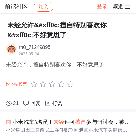
前端社区
登录
频道
加入
帖子详情
社区
前端社区
感慨
未经允许&#xff0c;擅自特别喜欢你
&#xff0c;不好意思了
m0_71249895
2025-05-04
未经允许，擅自特别喜欢你，不好意思了
给本帖投票
21
回复
打赏
小米汽车3名员工
未经
许可
擅自
参与研讨会，被辞退！
小米集团因三名前员工在任职期间泄露小米汽车关键信息