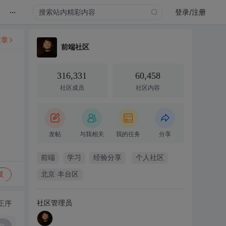
...
录
登录/注册
文章
前端社区
316,331
60,458
社区成员
社区内容
发帖
与我相关
我的任务
分享
前端
学习
经验分享
个人社区
复
北京·丰台区
社区管理员
正序