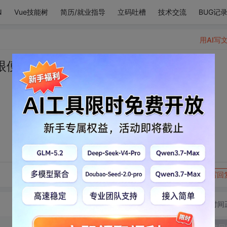
N
Vue技能树
简历/就业指导
立码吐槽
技术交流
BUG记
用AI写
眼便是星空。
转发到动态
举报
写回
切换为时间