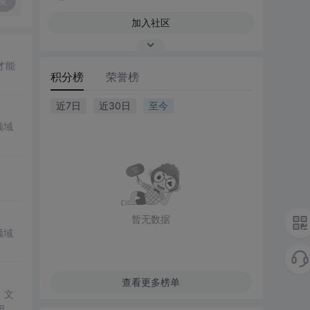
复
加入社区
才能
积分榜
荣誉榜
近7日
近30日
至今
领域
暂无数据
领域
查看更多榜单
。文
用组