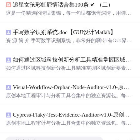
追星女孩彩虹屁情话合集100条 ✔︎ （二）
这是一份精选的情话集锦，每一句话都饱含深情，用诗意
的语言表达对爱人的独特情感。从四季更替到日常琐碎，
从山川湖海到街头巷尾，每一段文字都在诉说着对一个人
手写数字识别系统.doc【GUI设计Matlab】
的思念与热爱。
资 源 简 介 手写数字识别系统，非常好的啊!带有GUI界
面，使用方便! 详 情 说 明 用这个手写数字识别系统，你可
以轻松地识别手写数字。这个系统不仅功能强大，而且还
如何通过区域科技创新分析工具精准掌握区域创新要素分布与产业链融合现状？.docx
带有直观的图形用户界面（GUI），非常容易使用。你只
需要将手写数字输入系统，它将立即给出准确的识别结
如何通过区域科技创新分析工具精准掌握区域创新要素分
果。这个系统可以在各种场景中使用，无论是学校、工作
布与产业链融合现状？
还是日常生活，都能为你提供快速和准确的识别服务。它
是一个非常方便和实用的工具，你一定会喜欢它的！
Visual-Workflow-Orphan-Node-Auditor-v1.0-原创源码与文档.zip
原创本地工程审计与分析工具合集中的独立资源包。每个
ZIP包含完整源码、3项自动化测试、可复现合成示例、离
线HTML、JSON与SVG报告、1080×720真实运行效果图、
Cypress-Flaky-Test-Evidence-Auditor-v1.0-原创源码与文档.zip
README、运行说明、功能清单、MIT License及原创与授
权声明。解压后进入project目录，执行npm test验证算法，
原创本地工程审计与分析工具合集中的独立资源包。每个
执行npm run report生成报告，也可通过本地静态服务器打
ZIP包含完整源码、3项自动化测试、可复现合成示例、离
开网页。运行时零第三方依赖，不包含热点产品或开源项
线HTML、JSON与SVG报告、1080×720真实运行效果图、