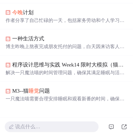
明天
继续
调程序，博主感到很困。
今晚
计划
作者分享了自己忙碌的一天，包括家务劳动和个人学习计
划。计划中提到了学习概率、计算机组成原理及英语等内
容，表达了积极进取的心态。
一种生活方式
博主昨晚上熬夜完成朋友托付的问题，白天因来访客人恼
怒。新工作已有思路，
今晚
预计做出框架。博主表示若不
是身体力不从心，会
喜欢
这样的生活方式。
程序设计思维与实践 Week14 限时大模拟（猫
睡觉
解决一只魔法喵的时间管理问题，确保其满足睡眠与活动
限制的同时，还能观看所有
喜欢
的新番。通过转换时间、
排序和判断空闲时间，实现合理的时间段划分。
M3--猫
睡觉
问题
一只魔法喵需要合理安排睡眠和观看新番的时间，确保连
续睡眠不少于A小时，连续活动不超过B小时，同时不错过
任何一集新番。通过将时间转换为分钟单位，排序并检查
番剧时间间隔，实现有效的时间管理。
说点什么…