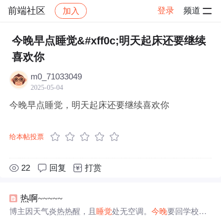
前端社区
登录
频道
加入
帖子详情
社区
前端社区
感慨
今晚早点睡觉&#xff0c;明天起床还要继续
喜欢你
m0_71033049
2025-05-04
今晚早点睡觉，明天起床还要继续喜欢你
给本帖投票
22
回复
打赏
热啊~~~~~
博主因天气炎热热醒，且
睡觉
处无空调。
今晚
要回学校，