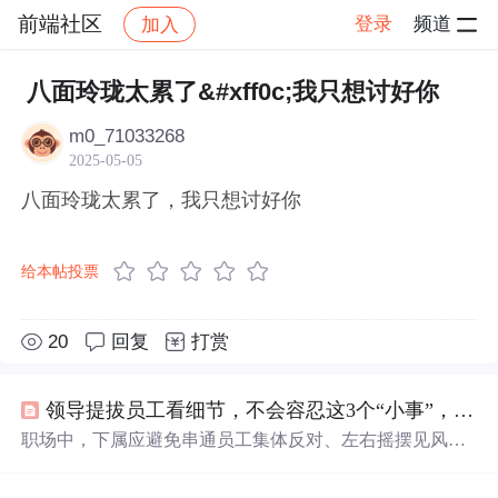
前端社区
登录
频道
加入
帖子详情
社区
前端社区
感慨
八面玲珑太累了&#xff0c;我只想讨好你
m0_71033268
2025-05-05
八面玲珑太累了，我只想讨好你
给本帖投票
20
回复
打赏
领导提拔员工看细节，不会容忍这3个“小事”，嘴若太欠后果严重
职场中，下属应避免串通员工集体反对、左右摇摆见风使
舵、越级上报
讨好
邀功这三大行为，这些行为可能导致严
重的后果，甚至被领导永久拉黑。