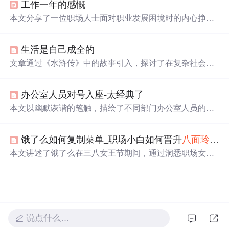
工作一年的感慨
本文分享了一位职场人士面对职业发展困境时的内心挣扎
与坚持，强调了保持个人原则、个性和真实性的价值。作
者通过自己的经历阐述了在面对工作压力、人际关系挑战
生活是自己成全的
时不妥协、不
讨好
、不做作的态度，并坚信坚持自我最终
会得到认可。
文章通过《水浒传》中的故事引入，探讨了在复杂社会环
境中如何平衡个人才能与世俗需求的问题。文中提到，真
正的才华往往伴随着孤傲，而这正是许多人难以接受的地
办公室人员对号入座-太经典了
方。文章进一步讨论了
讨好
与坚守自我之间的抉择，以及
这种抉择对个人命运的影响。
本文以幽默诙谐的笔触，描绘了不同部门办公室人员的性
格特点与行为模式，包括财务部、人力资源部、研发部
等，揭示了职场生态中各角色的独特面貌。
饿了么如何复制菜单_职场小白如何晋升
八面玲珑
的
本文讲述了饿了么在三八女王节期间，通过洞悉职场女性
痛点进行场景化营销，利用H5和Vlog打造个性化内容，线
上线下联动，成功提升品牌形象并触及本地生活市场。
说点什么…