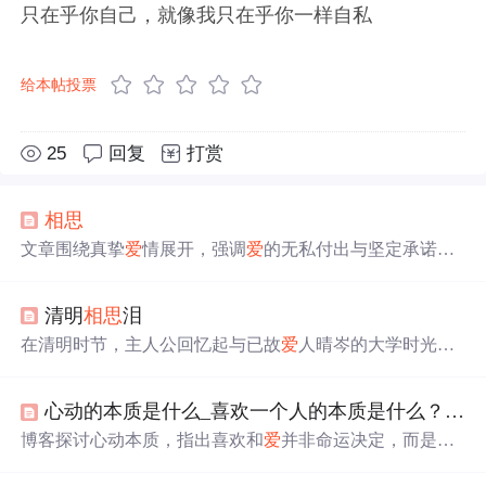
只在乎你自己，就像我只在乎你一样自私
给本帖投票
25
回复
打赏
相思
文章围绕真挚
爱
情展开，强调
爱
的无私付出与坚定承诺，
探讨情感中的信任、责任与成长。作者表达对伴侣的全心
投入、不离不弃的信念，以及面对
相思
之痛
时的心理调适
清明
相思
泪
与自我锤炼。文中涉及亲密关系中的忠诚、支持、理解等
核心要素，体现情感维系中的心理韧性与价值观坚守。
在清明时节，主人公回忆起与已故
爱
人晴岑的大学时光和
南方共度的日子，他们的
爱
情始于文学社，却因晴岑身患
白血病戛然而止。晴岑离世后，主人公仍保留着那份深
心动的本质是什么_喜欢一个人的本质是什么？丨心理学：世界上的感情都是同一种效应...
情，每年清明回到曾经的校园悼念。这篇博客是对逝去
爱
情的深深怀念和无尽思念。
博客探讨心动本质，指出喜欢和
爱
并非命运决定，而是源
于自身心理需求。关系开始由心理需求驱动，初期双方
会
掩藏特质。心血辩护效应表明付出越多越喜欢。同时提到