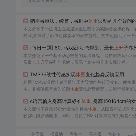
请发表友善的回复…
躺平减重法，续篇，减肥中
体重
波动的几个疑问
本文分享了一位博主在减脂减重过程中的实际经验和心得。
烤等,并探讨了献血对体脂率的潜在益处。文中还提到了一
[每日一题] 80. 马戏团(动态规划、最长
上升
子序列
本文介绍了一个基于动态规划的算法挑战，旨在解决马戏团
及最长
上升
子序列的求解，展示了算法的具体实现过程。
TMP36线性传感实现
体重
变化趋势反馈应用
利用TMP36温度传感器通过压力导致的热传导变化，间接
本、非精确但有效的长期
体重
变化趋势预警，适用于老年监
c语言输入身高计算标准
体重
_身高150164cm
本文探讨了身高158cm女性的标准
体重
，从图表和公式两个
轻都可能影响健康。同时，提供了BMI计算方法来判断是否
关于我
招贤纳
商务合
寻求报
协议专