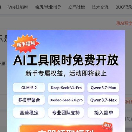
N
Vue技能树
简历/就业指导
立码吐槽
技术交流
BUG记
用AI写
只是把你偷偷放在了心里
心里
转发到动态
举报
写回
切换为时间