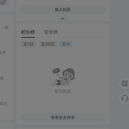
复
加入社区
食、烧
积分榜
荣誉榜
近7日
近30日
至今
排序
成
暂无数据
重或过
查看更多榜单