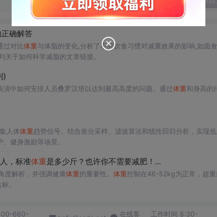
发表回
的正确解答
通过对比
体重
与体脂的变化,分析了不同饮食习惯对减重效果的影响,如面
系列关于如何科学减脂的文章链接。
)
表演中如何安排人员叠罗汉塔以达到最高高度的问题。通过
体重
和身高的
采集人体
体重
趋势信号。结合差分采样、滤波算法和线性回归分析，实现低
护、健身激励等场景。
的女人，标准
体重
是多少斤？也许你不需要减肥！...
角度解析，并强调健康
体重
的重要性。
体重
控制在46-52kg为正常，超
达标。
400-660-
在线客
工作时间 8:30-