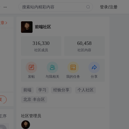
...
录
登录/注册
文章
前端社区
316,330
60,458
社区成员
社区内容
发帖
与我相关
我的任务
分享
前端
学习
经验分享
个人社区
复
北京·丰台区
社区管理员
正序