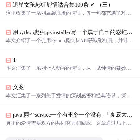
追星女孩彩虹屁情话合集100条 ✔︎ （三）
这里收集了一系列温馨浪漫的情话，每一句都充满了对爱
的细腻描绘，从月光到星光，从微
笑
到眼神，每一刻的感
动都被精心记录下来。
用python爬虫,pyinstaller写一个属于自己的彩虹屁生成器！（链接在文末自取）
本文介绍了一个使用Python爬虫从API获取彩虹屁，并通过
tkinter模块创建GUI的彩虹屁生成器。该程序经pyinstaller打
包后，可在无Python环境下运行。
T
本文汇集了一系列让人动容的情话，从一见钟情的微妙到
日久生情的沉淀，每一句话都承载着深深的情感。这里有
对爱情细腻的描绘，也有对爱人深情的告白，每一段文字
文案
都能触动人心。
本文汇集了一系列关于爱情的深刻感悟和经典语录，探讨
了爱情中的坚持与放手、勇敢与胆怯，以及如何面对感情
中的种种挑战。
java 两个service一个有事务一个没有_「良辰大叔」一个男人心里有没有你，就看这两个字...
真正的爱情需要双方的共同努力和回应。文章通过几个维
度探讨了在感情世界里主动联系的重要性，并强调了相互
之间的关注和支持对于维持长久关系的意义。