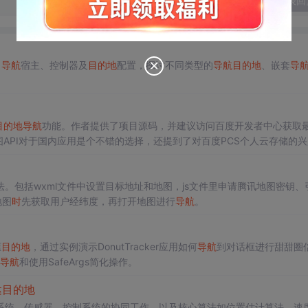
发表回
、
导航
宿主、控制器及
目的地
配置，探讨不同类型的
导航
目的地
、嵌套
导
目的地
导航
功能。作者提供了项目源码，并建议访问百度开发者中心获取
API对于国内应用是个不错的选择，还提到了对百度PCS个人云存储的
法。包括wxml文件中设置目标地址和地图，js文件里申请腾讯地图密钥、
地图
时
先获取用户经纬度，再打开地图进行
导航
。
框
目的地
，通过实例演示DonutTracker应用如何
导航
到对话框进行甜甜圈
导航
和使用SafeArgs简化操作。
达
目的地
系统、传感器、控制系统的协同工作，以及核心算法如位置估计算法、速