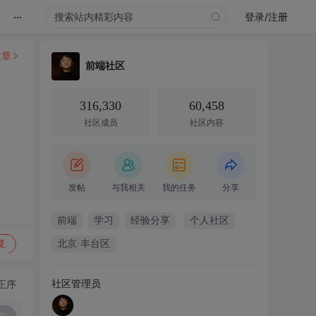
...
录
登录/注册
文章
前端社区
316,330
60,458
社区成员
社区内容
发帖
与我相关
我的任务
分享
前端
学习
经验分享
个人社区
复
北京·丰台区
社区管理员
正序