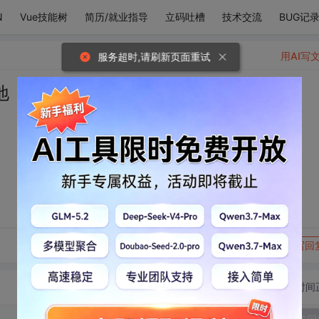
N
Vue技能树
简历/就业指导
立码吐槽
技术交流
BUG记
用AI写
服务超时,请刷新页面重试
地
转发到动态
举报
写回
切换为时间