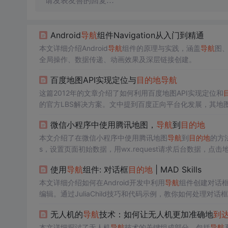
请发表友善的回复…
Android
导航
组件Navigation从入门到精通
本文详细介绍Android
导航
组件的原理与实践，涵盖
导航
图
全局操作、数据传递、动画效果及深层链接创建。
百度地图API实现定位与
目的地
导航
这篇2012年的文章介绍了如何利用百度地图API实现定位和
的官方LBS解决方案。文中提到百度正向平台化发展，其地图
微信小程序中使用腾讯地图，
导航
到
目的地
本文介绍了在微信小程序中使用腾讯地图
导航
到
目的地
的方
s，设置页面初始数据，用wx.request请求后台数据，点击
使用
导航
组件: 对话框
目的地
| MAD Skills
本文详细介绍如何在Android开发中利用
导航
组件创建对话
编辑。通过JuliaChild技巧和代码示例，教你如何处理对话框
无人机的
导航
技术：如何让无人机更加准确地
到
本文详细探讨了无人机
导航
技术的关键组成部分，包括
导航