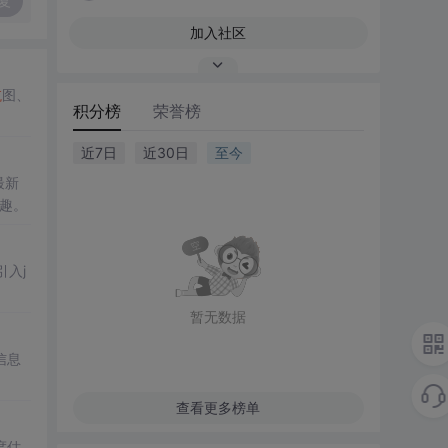
复
加入社区
航
图、
积分榜
荣誉榜
近7日
近30日
至今
最新
兴趣。
引入j
暂无数据
信息
查看更多榜单
度估