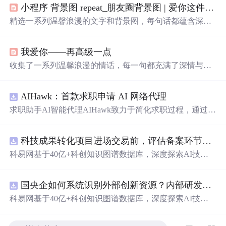
小程序 背景图 repeat_朋友圈背景图 | 爱你这件事，没有解药
精选一系列温馨浪漫的文字和背景图，每句话都蕴含深
情，适合用作朋友圈背景或个人心情表达。这里有对爱情
细腻的描绘，也有对生活的温柔感悟。
我爱你——再高级一点
收集了一系列温馨浪漫的情话，每一句都充满了深情与爱
意，适合用来表达对心爱之人的感情。
AIHawk：首款求职申请 AI 网络代理
求职助手AI智能代理AIHawk致力于简化求职过程，通过自
动化职位申请流程。借助人工智能，它能够帮助用户以定
制化的方式申请多个职位。
科技成果转化项目进场交易前，评估备案环节需要准备哪些材料？.docx
科易网基于40亿+科创知识图谱数据库，深度探索AI技术
在技术转移、成果转化、技术经纪、知识产权、产业创
新、科技招商等垂直领域的多样化应用场景，研究科技创
国央企如何系统识别外部创新资源？内部研发体系完善，但对外部高校、中小科技企业技术能力缺乏动态认知。.docx
新领域的AI+数智化解决方案，推动科技创新与产业创新
智能化发展。
科易网基于40亿+科创知识图谱数据库，深度探索AI技术
在技术转移、成果转化、技术经纪、知识产权、产业创
新、科技招商等垂直领域的多样化应用场景，研究科技创