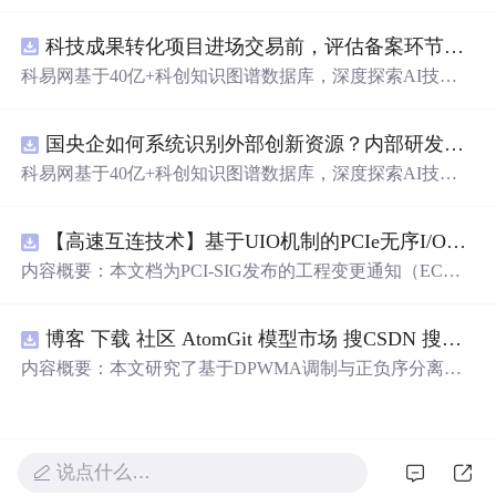
动化职位申请流程。借助人工智能，它能够帮助用户以定
制化的方式申请多个职位。
科技成果转化项目进场交易前，评估备案环节需要准备哪些材料？.docx
科易网基于40亿+科创知识图谱数据库，深度探索AI技术
在技术转移、成果转化、技术经纪、知识产权、产业创
新、科技招商等垂直领域的多样化应用场景，研究科技创
国央企如何系统识别外部创新资源？内部研发体系完善，但对外部高校、中小科技企业技术能力缺乏动态认知。.docx
新领域的AI+数智化解决方案，推动科技创新与产业创新
智能化发展。
科易网基于40亿+科创知识图谱数据库，深度探索AI技术
在技术转移、成果转化、技术经纪、知识产权、产业创
新、科技招商等垂直领域的多样化应用场景，研究科技创
【高速互连技术】基于UIO机制的PCIe无序I/O扩展：多路径架构下内存请求的高性能传输与排序控制方案设计
新领域的AI+数智化解决方案，推动科技创新与产业创新
智能化发展。
内容概要：本文档为PCI-SIG发布的工程变更通知（EC
N），介绍了名为“无序输入/输出（Unordered I/O, UIO）”
的新功能，旨在解决传统PCI/PCIe架构中严格的顺序传输
博客 下载 社区 AtomGit 模型市场 搜CSDN 搜索 AI 搜索 会员中心 创作中心 基于DPWMA调制与正负序分离的ANPC三电平并网逆变器前馈控制策略研究（Simulink仿真实现）
规则对多路径拓扑和高性能IO系统的限制。UIO基于Flit模
式，定义了一套新的TLP（事务层包）类型和规则，允许
内容概要：本文研究了基于DPWMA调制与正负序分离的
请求方（Requester）自主管理数据顺序，支持多路径路
ANPC三电平并网逆变器前馈控制策略，旨在解决传统三
由、提升系统效率并兼容现有生产者-消费者模型。文档详
电平逆变器存在的谐波含量高、电网不平衡工况适应性差
细说明了UIO
及动态响应速度不足等问题。通过采用有源中点箝位（AN
PC）三电平逆变器拓扑，结合双极性倍频脉宽调制（DPW
说点什么…
MA）、正负序分离锁相技术和电网电压前馈控制，构建