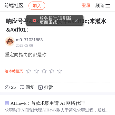
前端社区
登录
频道
加入
帖子详情
社区
前端社区
感慨
服务超时,请刷新
响应号召&#xff1a;小伙伴&#xff0c;来灌水
页面重试
&#xff01;
m0_71031883
2025-05-06
重定向指向的都是你
给本帖投票
25
回复
打赏
AIHawk：首款求职申请 AI 网络代理
求职助手AI智能代理AIHawk致力于简化求职过程，通过自