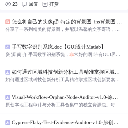
23
回复
打赏
怎么将自己的头像p到特定的背景图_ins背景图 | 捕捉生活的温柔吧
分享了一系列精美的背景图，并配以温馨的文字寄语，旨
在为读者提供视觉享受的同时传递正能量。
手写数字识别系统.doc【GUI设计Matlab】
资 源 简 介 手写数字识别系统，
非
常好的啊!带有GUI界
面，使用方便! 详 情 说 明 用这个手写数字识别系统，你可
以轻松地识别手写数字。这个系统不仅功能强大，而且还
如何通过区域科技创新分析工具精准掌握区域创新要素分布与产业链融合现状？.docx
带有直观的图形用户界面（GUI），
非
常容易使用。你只
需要将手写数字输入系统，它将立即给出准确的识别结
如何通过区域科技创新分析工具精准掌握区域创新要素分
果。这个系统可以在各种场景中使用，无论是学校、工作
布与产业链融合现状？
还是日常生活，都能为你提供快速和准确的识别服务。它
是一个
非
常方便和实用的工具，你一定会喜欢它的！
Visual-Workflow-Orphan-Node-Auditor-v1.0-原创源码与文档.zip
原创本地工程审计与分析工具合集中的独立资源包。每个
ZIP包含完整源码、3项自动化测试、可复现合成示例、离
线HTML、JSON与SVG报告、1080×720真实运行效果图、
Cypress-Flaky-Test-Evidence-Auditor-v1.0-原创源码与文档.zip
README、运行说明、功能清单、MIT License及原创与授