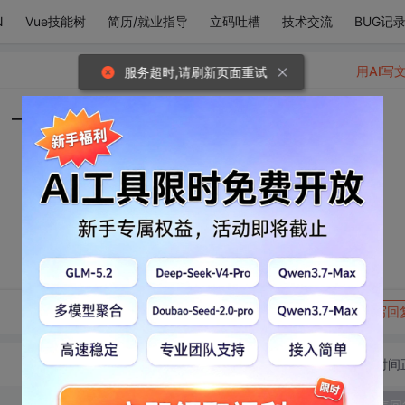
N
Vue技能树
简历/就业指导
立码吐槽
技术交流
BUG记
用AI写
服务超时,请刷新页面重试
。——大斯
转发到动态
举报
写回
切换为时间