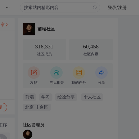
...
录
登录/注册
文章
前端社区
316,331
60,458
社区成员
社区内容
发帖
与我相关
我的任务
分享
前端
学习
经验分享
个人社区
复
北京·丰台区
社区管理员
正序