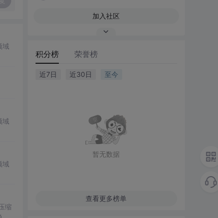
复
加入社区
领域
积分榜
荣誉榜
近7日
近30日
至今
领域
暂无数据
领域
查看更多榜单
。压缩
说