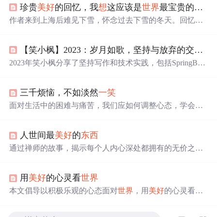
珍贵
美好
的回忆，我
想
这应该是
世界
最宝贵的
东西
作者来到上海后难见下雪，怀念过去下雪的冬天。回忆几
年前北国雪景，以及在雪地的惬意时光。感慨失去才懂得
珍惜，开始思念曾经的同学、舍友、朋友和老师，认为珍
【笑小枫】2023：岁月如歌，坚持与放弃的交织；2024：新的征程，希望与期望的绽放
贵
美好
的回忆是
世界
最宝贵的
东西
。
2023年笑小枫分享了坚持写作和技术实践，包括SpringBoot
集成中间件，同时反思了放弃的部分并设定2024年目标。
三千烦恼，不如淡然
一笑
面对生活中的困难与痛苦，我们应如何调整心态，学会淡
然处之？本文通过一个农夫的故事，阐述了行动胜过无谓
的担忧，以及换位思考的重要性。文章强调，生活中的烦
人世间最
美好
的
东西
恼往往源自我们自身的纠结，学会放下，给自己微笑，才
能真正体验到生活的
美好
。
通过禅师的故事，揭示每个人内心深处都拥有的无价之
宝。强调认识自我价值的重要性，引导人们发现并珍惜内
在的宝藏。
用
美好
的心灵看
世界
本文倡导以积极乐观的心态面对
世界
，用
美好
的心灵看待
周围的一切。强调自信、感激与肯定的重要性，并鼓励人
们勇敢面对困难，传递正能量。