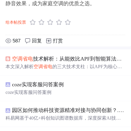
静音效果，成为家庭空调的优质之选。
给本帖投票
587
回复
打赏
空调
省
电
技术解析：从能效比APF到智能算法，如何选择高效变频
本文深入解析
空调
省
电
的三大技术支柱：以APF为核心的
新一级能效标准、全直流变频硬件（含直流变频压缩机与
直流无刷
电
机）、以及基于环境感知的智能控制算法。重
coze实现客服问答案例
点剖析美的KFR-26GW/MJD2-1的能效参数、酷
省
电
模式运
行逻辑及真实
省
电
机制，并强调安装规范（如抽真空）与
coze实现客服问答案例
使用策略对长期能效的关键影响，为消费者提供可验证的
技术选型依据。
园区如何推动科技资源精准对接与协同创新？.docx
科易网基于40亿+科创知识图谱数据库，深度探索AI技术
在技术转移、成果转化、技术经纪、知识产权、产业创
新、科技招商等垂直领域的多样化应用场景，研究科技创