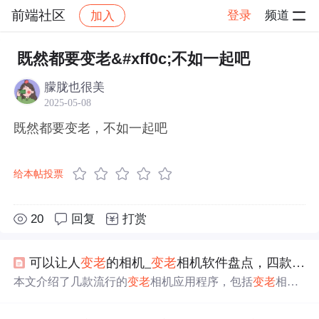
前端社区
登录
频道
加入
帖子详情
社区
前端社区
感慨
既然都要变老&#xff0c;不如一起吧
朦胧也很美
2025-05-08
既然都要变老，不如一起吧
给本帖投票
20
回复
打赏
可以让人
变老
的相机_
变老
相机软件盘点，四款可以让人
本文介绍了几款流行的
变老
相机应用程序，包括
变老
相
机、
变老
时光相机、一键老颜和老年相机。这些软件利用
人工智能技术预测用户年老后的样貌，甚至能转换性别，