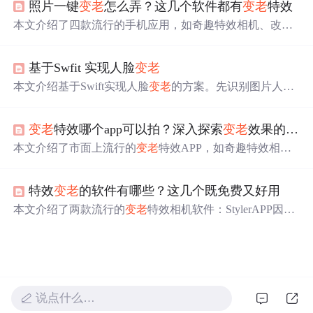
照片一键
变老
怎么弄？这几个软件都有
变老
特效
提供趣味性的变年轻效果。用户可以轻松下载并尝试，观
察不同年龄阶段的自己，感受时间的魔力。
本文介绍了四款流行的手机应用，如奇趣特效相机、改图
鸭、FaceApp和AgingBooth，它们都提供一键
变老
的功能，
通过先进的图像处理技术，让照片中的人物瞬间呈现老化
基于Swfit 实现人脸
变老
效果，为用户带来创意和娱乐的乐趣，体验时光流转的感
觉。,
本文介绍基于Swift实现人脸
变老
的方案。先识别图片人脸
区域并提取特征点，再根据特征点对皱纹纹理变形，最后
将变形后的纹理与人脸贴合。借助Face++识别关键点，用
变老
特效哪个app可以拍？深入探索
变老
效果的应用
OpenGL渲染纹理，采用柔光混合模式。该方案优点是不受
肤色等因素影响，拓展性高，但
变老
效果离真实有差距。
本文介绍了市面上流行的
变老
特效APP，如奇趣特效相
机、图片编辑助手和FaceApp，它们利用图像处理和机器
学习技术提供逼真的
变老
效果，同时强调了操作简便、创
特效
变老
的软件有哪些？这几个既免费又好用
意丰富的优点。
本文介绍了两款流行的
变老
特效相机软件：StylerAPP因其
丰富的老年相机模板和创新特效受到推荐，而图片编辑助
手则因其多样化的照片特效满足不同趣味需求。快来了解
这些让照片瞬间穿越时空的应用。
说点什么…