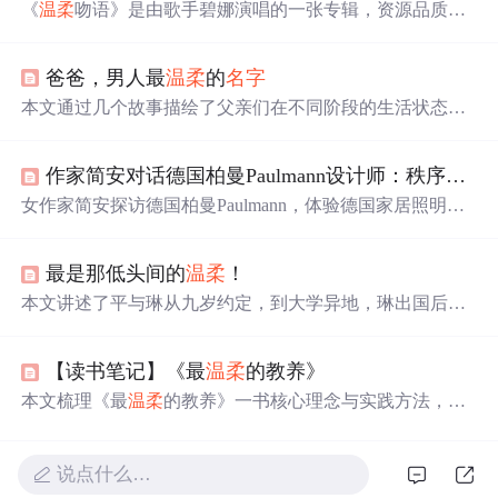
《
温柔
吻语》是由歌手碧娜演唱的一张专辑，资源品质为3
20K/MP3。该专辑收录了包括《再回到从前》、《爱似神
仙》等12首歌曲。碧娜以其
温柔
的音色和细腻的情感演
爸爸，男人最
温柔
的
名字
绎，为听众营造了一个舒适轻松的音乐氛围。
本文通过几个故事描绘了父亲们在不同阶段的生活状态和
心理变化，展现了他们在家庭中的责任与牺牲，以及孩子
们对父爱的理解与感激。
作家简安对话德国柏曼Paulmann设计师：秩序与
温
女作家简安探访德国柏曼Paulmann，体验德国家居照明设
计理念。Paulmann强调灯光的自然光谱、顺应生物钟色温
和呵护
眼睛
，追求照明方案的理性秩序与感性
温柔
结合，
最是那低头间的
温柔
！
为中国用户带来稳定与平静。
本文讲述了平与琳从九岁约定，到大学异地，琳出国后平
与潇相恋又分手，最终平与静结婚的故事。原来静就是毁
容后的琳，她因伤出国，回国后平因她低头的
温柔
模样而
【读书笔记】《最
温柔
的教养》
娶她，静不知是否该说出真相。
本文梳理《最
温柔
的教养》一书核心理念与实践方法，涵
盖情感连接、情绪共情、规则设立、社交冲突处理及习惯
养成五大场景。强调通过细微语言调整实现长期教育改
变，倡导
温柔
而坚定的养育方式，并提供可操作的回应句
说点什么…
式与练习建议，帮助父母提升亲子沟通质量。