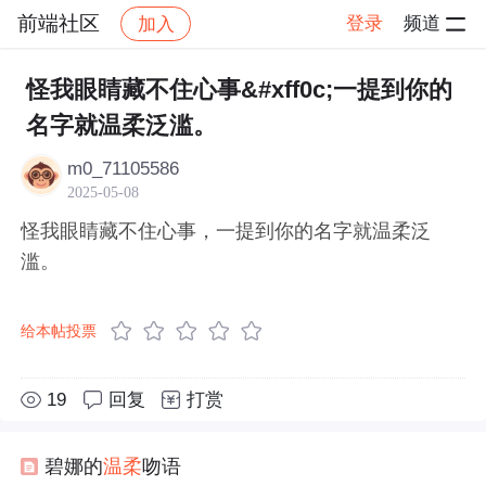
前端社区
登录
频道
加入
帖子详情
社区
前端社区
感慨
怪我眼睛藏不住心事&#xff0c;一提到你的
名字就温柔泛滥。
m0_71105586
2025-05-08
怪我眼睛藏不住心事，一提到你的名字就温柔泛
滥。
给本帖投票
19
回复
打赏
碧娜的
温柔
吻语