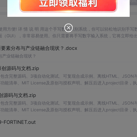
发表回
，使用方便! 详 情 说 明 用这个手写数字识别系统，你可以轻松地识别手写
（GUI），非常容易使用。你只需要将手写数字输入系统，它将立即给
、工作还是日常生活，都能为你提供快速和准确的识别服务。它是一个非
素分布与产业链融合现状？.docx
与产业链融合现状？
.0-原创源码与文档.zip
包含完整源码、3项自动化测试、可复现合成示例、离线HTML、JSON与
能清单、MIT License及原创与授权声明。解压后进入project目录，执
告，也可通过本地静态服务器打开网页。运行时零第三方依赖，不包含热点产品或开源
.0-原创源码与文档.zip
。适合前端开发、AI应用工程、测试审计和课程实践。
包含完整源码、3项自动化测试、可复现合成示例、离线HTML、JSON与
能清单、MIT License及原创与授权声明。解压后进入project目录，执
告，也可通过本地静态服务器打开网页。运行时零第三方依赖，不包含热点产品或开源
29-FORTINET.out
。适合前端开发、AI应用工程、测试审计和课程实践。