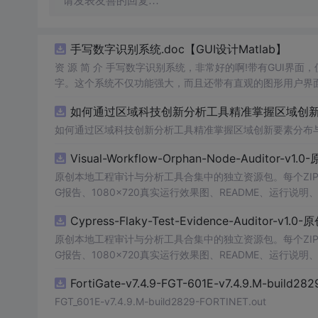
请发表友善的回复…
手写数字识别系统.doc【GUI设计Matlab】
资 源 简 介 手写数字识别系统，非常好的啊!带有GUI界面
字。这个系统不仅功能强大，而且还带有直观的图形用户界面
的识别结果。这个系统可以在各种场景中使用，无论是学校
如何通过区域科技创新分析工具精准掌握区域创新要
便和实用的工具，你一定会喜欢它的！
如何通过区域科技创新分析工具精准掌握区域创新要素分布
Visual-Workflow-Orphan-Node-Auditor-v1
原创本地工程审计与分析工具合集中的独立资源包。每个ZIP
G报告、1080×720真实运行效果图、README、运行说明、功
m test验证算法，执行npm run report生成报
Cypress-Flaky-Test-Evidence-Auditor-v1
源码、Logo、官方截图、论文、生产日志或其他受限素材
原创本地工程审计与分析工具合集中的独立资源包。每个ZIP
G报告、1080×720真实运行效果图、README、运行说明、功
m test验证算法，执行npm run report生成报
FortiGate-v7.4.9-FGT-601E-v7.4.9.M-build28
源码、Logo、官方截图、论文、生产日志或其他受限素材
FGT_601E-v7.4.9.M-build2829-FORTINET.out