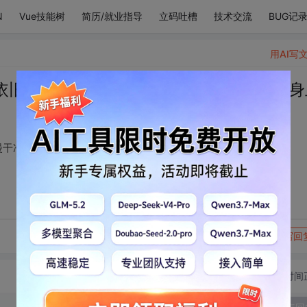
N
Vue技能树
简历/就业指导
立码吐槽
技术交流
BUG记
用AI写
依旧有你这颗星星浪漫干净，闪烁月在我身
漫干净，闪烁月在我身上
转发到动态
举报
写回
切换为时间