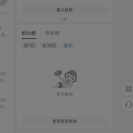
复
加入社区
数
积分榜
荣誉榜
出准确
常方
近7日
近30日
至今
SV
行np
项目
暂无数据
SV
行np
项目
查看更多榜单