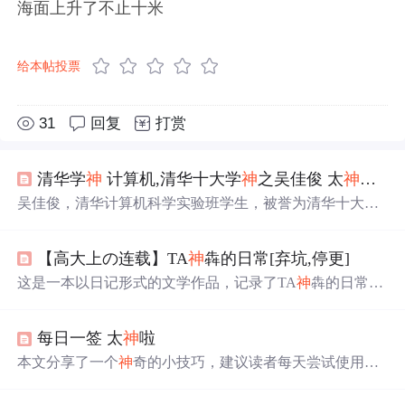
海面上升了不止十米
给本帖投票
31
回复
打赏
清华学
神
计算机,清华十大学
神
之吴佳俊 太
神
了！
吴佳俊，清华计算机科学实验班学生，被誉为清华十大学
神
之一。他在计算机视觉领域表现出色，成为
世界
顶级会
议CVPR审稿人，并在顶级期刊发表多篇论文。
【高大上の连载】TA
神
犇的日常[弃坑,停更]
这是一本以日记形式的文学作品，记录了TA
神
犇的日常生
活、语录及成长经历。从迟到被站撸一顿到SDOI
20
15夏令
营的生活，再到与同学一起分享
神
犇语录引发巨大反响，
每日一签 太
神
啦
展示了
神
犇在编程竞赛中的卓越表现和团队合作精
神
。作
品中包含了
神
犇使用A*爆搜解决问题、加强代码、参加百
本文分享了一个
神
奇的小技巧，建议读者每天尝试使用，
度之星复赛等精彩片段，以及面对期末考试的压力和生活
体验其带来的便利和乐趣。
中的点滴。