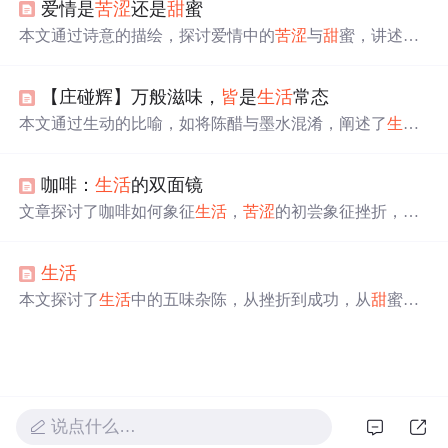
爱情是
苦涩
还是
甜
蜜
迈进。
本文通过诗意的描绘，探讨爱情中的
苦涩
与
甜
蜜，讲述主
人公在寻觅真爱过程中的情感起伏，以及爱情带来的力量
和勇气面对
生活
的挑战。,
【庄碰辉】万般滋味，
皆
是
生活
常态
本文通过生动的比喻，如将陈醋与墨水混淆，阐述了
生活
中的酸
甜
苦辣，强调了无论起点如何，每一步努力都是自
我提升的过程。即使面对
生活
的
苦涩
与无奈，也能品味出
咖啡：
生活
的双面镜
其中的甘
甜
。
文章探讨了咖啡如何象征
生活
，
苦涩
的初尝象征挫折，醇
厚的回味则代表成功。咖啡教导我们在面对困难时保持坚
韧，在喜悦时保持谦逊，体现了
生活
的全貌和真谛。
生活
本文探讨了
生活
中的五味杂陈，从挫折到成功，从
甜
蜜的
成就到
苦涩
的努力，揭示了
生活
作为一所学校的教育价
值，强调了经历困难后的成长与收获。
说点什么…