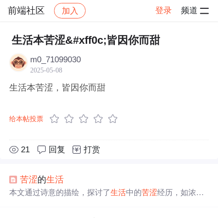
前端社区
登录
频道
加入
帖子详情
社区
前端社区
感慨
生活本苦涩&#xff0c;皆因你而甜
m0_71099030
2025-05-08
生活本苦涩，皆因你而甜
给本帖投票
21
回复
打赏
苦涩
的
生活
本文通过诗意的描绘，探讨了
生活
中的
苦涩
经历，如浓茶
般的滋味，以及在其中寻觅的静谧、安逸和坚韧。作者强
调了爱、光和希望的力量，即使面临困难，也坚定地向前