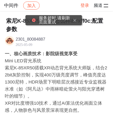
中间件
登录
频道
加入
帖子详情
社区
中间件
服务超时,请刷新
索尼K-85XR50画质怎么样&#xff0c;配置
页面重试
参数
2301_80084887
2025-05-09
一、核心画质技术：影院级视觉享受
Mini LED背光系统
索尼K-85XR50搭载XR动态背光系统大师版，结合2
2bit灰阶控制，实现400万级亮度调节，峰值亮度达
1300尼特，HDR场景下明暗层次感接近专业监视器
水准（如《阿凡达》中雨林暗处萤火与阳光穿透树
叶的细节）。
XR对比度增强10技术，通过AI算法优化画面立体
感，人物肤色与风景景深表现更自然。