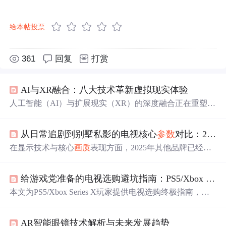
给本帖投票
361
回复
打赏
AI与XR融合：八大技术革新虚拟现实体验
人工智能（AI）与扩展现实（XR）的深度融合正在重塑虚
拟体验的边界。通过机器学习算法，XR设备能够实现从环
境感知到内容生成的智能化升级。在核心交互层，动态注
从日常追剧到别墅私影的电视核心
参数
对比：2026年主流电视选购指南
视点渲染和语义手势理解技术大幅提升了沉浸感与操作自
然度；环境理解维度上，实时三维重建和动态遮挡处理构
在显示技术与核心
画质
表现方面，2025年其他品牌已经推
建了更真实的空间智能。AI驱动的程序化材质生成和语音
出RGB产品，
索尼
是2026年推出名为TRUE RGB的三色LE
驱动面部动画则革新了内容生产方式，提升效率20倍以
D独立直出技术。
索尼
电视9系二代采用的True RGB技术，
上。这些技术进步在工业维修、医疗培训等场景展现巨大
给游戏党准备的电视选购避坑指南：PS5/Xbox Series X该配什么电视？
直接通过红绿蓝三色LED灯珠构建画面，避免了色彩转换
价值，如Varjo XR-3的实时语音降噪能在85分贝噪音中保
过程中的流失，色彩纯净度表现突出。在这个纷繁复杂的
本文为PS5/Xbox Series X玩家提供电视选购终极指南，重
持91%识别率。随着Unreal Engi
视觉时代里，
索尼
始终践行着把影院带回家的探索精神，
点解析HDMI 2.1接口、输入延迟、VRR与ALLM等核心指
从单一的显示屏幕进化为包罗万象的家庭娱乐枢纽。选择
标，对比OLED与Mini LED技术差异，并推荐2023年度游
索尼
，不仅仅是拥抱了一台
参数
出众的设备，更是选择了
AR智能眼镜技术解析与未来发展趋势
戏电视清单，帮助玩家解锁次世代主机的满血性能。